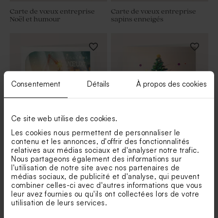
Carte de vœux entreprise
Carte de vœux entreprise
Noël et humour
sapins enneigés
Consentement
Détails
À propos des cookies
Ce site web utilise des cookies.
Les cookies nous permettent de personnaliser le
Carte de vœux 2026 spécial
Carte de meilleurs vœux pro
contenu et les annonces, d'offrir des fonctionnalités
bâtiment
jeu de construction
relatives aux médias sociaux et d'analyser notre trafic.
Nous partageons également des informations sur
l'utilisation de notre site avec nos partenaires de
médias sociaux, de publicité et d'analyse, qui peuvent
combiner celles-ci avec d'autres informations que vous
leur avez fournies ou qu'ils ont collectées lors de votre
utilisation de leurs services.