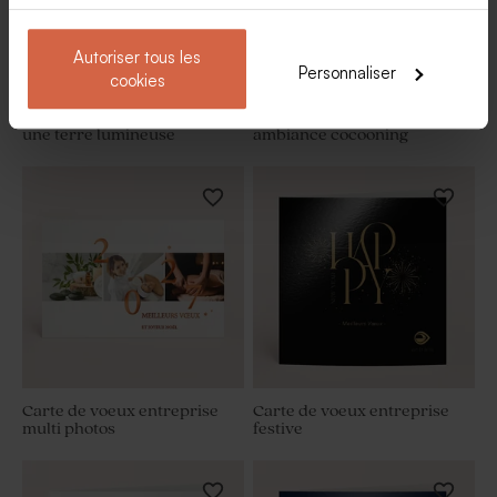
Autoriser tous les
Personnaliser
cookies
Carte de meilleurs vœux pro
Carte de vœux entreprise
une terre lumineuse
ambiance cocooning
Carte de voeux entreprise
Carte de voeux entreprise
multi photos
festive