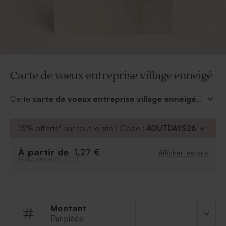
Carte de voeux entreprise village enneigé
Cette
carte de voeux entreprise village enneigé
vous promet des vœux traditionnels et intemporels.
Ses détails en dorure or viennent parfaire sa finition. Il
15% offerts* sur tout le site | Code :
AOUTDAYS26
ne manque que votre texte de bonne année pour
exprimer toute votre gratitude envers vos relations
À partir de
1,27 €
Afficher les prix
commerciales.
Prix/pièce (T.T.C.)
Montant
Par pièce