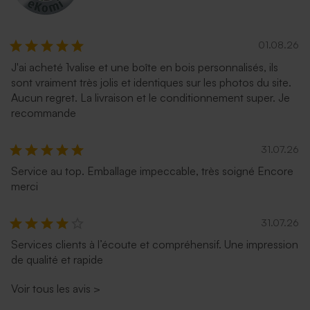
01.08.26
J'ai acheté 1valise et une boîte en bois personnalisés, ils
sont vraiment très jolis et identiques sur les photos du site.
Enveloppe crème
Enveloppe crème rectangle
Aucun regret. La livraison et le conditionnement super. Je
autocollante
recommande
31.07.26
Service au top. Emballage impeccable, très soigné Encore
merci
31.07.26
Services clients à l’écoute et compréhensif. Une impression
de qualité et rapide
Enveloppe vœux eucalyptus
Enveloppe voeux terracotta
Voir tous les avis
>