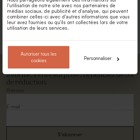
Enveloppe voeux émeraude
Enveloppe rectangulaire
l'utilisation de notre site avec nos partenaires de
dorée
médias sociaux, de publicité et d'analyse, qui peuvent
combiner celles-ci avec d'autres informations que vous
leur avez fournies ou qu'ils ont collectées lors de votre
utilisation de leurs services.
Voir +
Autoriser tous les
Personnaliser
cookies
Abonnez-vous à la newsletter et restez
informé. Petite surprise : bénéficiez de 5%
de réduction.
Enveloppe papier kraft
Enveloppe vœux rouille
Prénom
E-mail
S'abonner