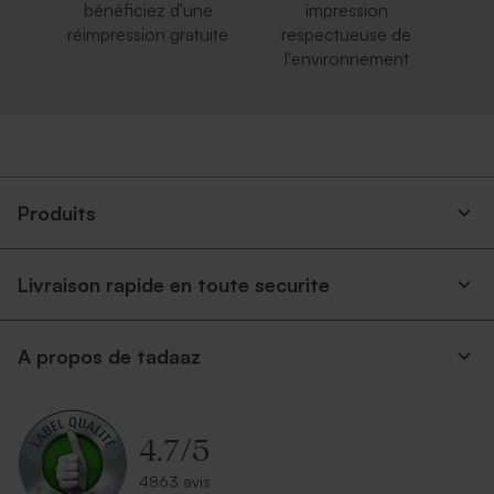
bénéficiez d'une
impression
réimpression gratuite
respectueuse de
l'environnement
Enveloppe rouge
Enveloppe voeux rose nude
rectangulaire
Produits
Livraison rapide en toute securite
A propos de tadaaz
Enveloppe rectangle bleu
Enveloppe noire
nuit
rectangulaire
4.7
/
5
4863 avis