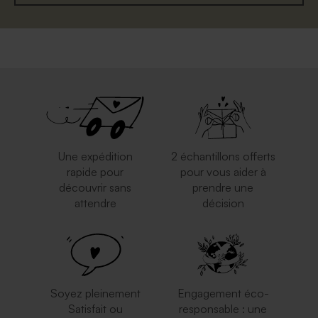
Enveloppe blanche
Enveloppe vœux papier
autocollante
moucheté naturel
Une expédition
2 échantillons offerts
rapide pour
pour vous aider à
découvrir sans
prendre une
attendre
décision
Jolie enveloppe blanche
Enveloppe voeux
rectangle
rectangulaire argent
Soyez pleinement
Engagement éco-
Satisfait ou
responsable : une