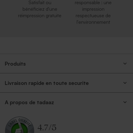
Satisfait ou
responsable : une
bénéficiez d'une
impression
réimpression gratuite
respectueuse de
l'environnement
Enveloppe rouge
Enveloppe blanche
autocollante
Produits
Livraison rapide en toute securite
A propos de tadaaz
Enveloppe voeux crème
Enveloppe voeux
rectangulaire bleu nuit
4.7
/
5