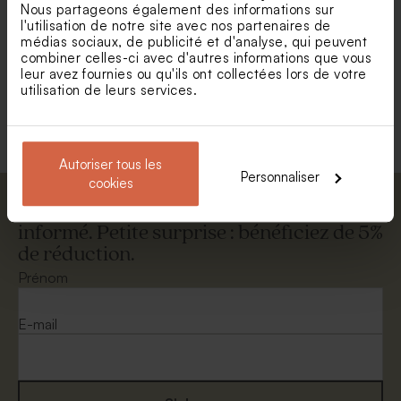
Nous partageons également des informations sur
Enveloppe voeux papier
Enveloppe dorée brillante
l'utilisation de notre site avec nos partenaires de
recyclé moucheté
médias sociaux, de publicité et d'analyse, qui peuvent
combiner celles-ci avec d'autres informations que vous
leur avez fournies ou qu'ils ont collectées lors de votre
utilisation de leurs services.
Voir +
Autoriser tous les
Personnaliser
cookies
Abonnez-vous à la newsletter et restez
informé. Petite surprise : bénéficiez de 5%
de réduction.
Enveloppe crème
Enveloppe rectangulaire
portefeuille blanche
Prénom
E-mail