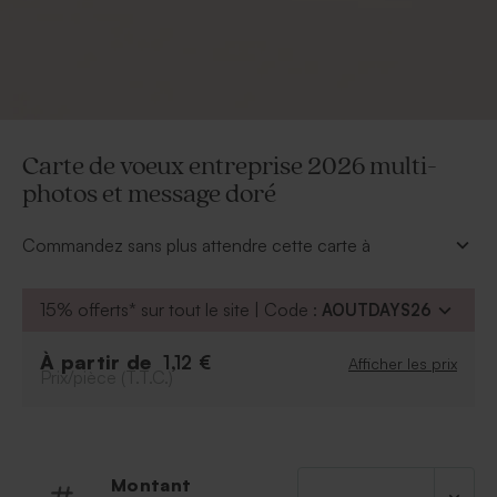
Carte de voeux entreprise 2026 multi-
photos et message doré
Commandez sans plus attendre cette carte à
personnaliser de vos photos et de votre texte, vous
resterez ainsi dans l'esprit de vos partenaires et clients.
15% offerts* sur tout le site | Code :
AOUTDAYS26
À personnaliser
:
Texte et photos
À partir de
1,12 €
Afficher les prix
Prix/pièce (T.T.C.)
Police et couleur de la police
Possibilité d'ajouter le symbole de votre choix
grâce à notre outil de personnalisation.
Montant