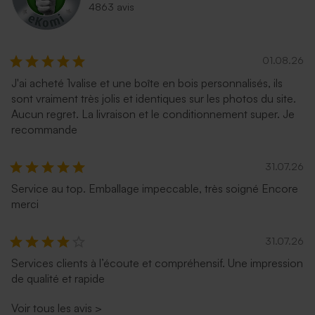
4863 avis
01.08.26
J'ai acheté 1valise et une boîte en bois personnalisés, ils
sont vraiment très jolis et identiques sur les photos du site.
Aucun regret. La livraison et le conditionnement super. Je
Enveloppe voeux longue
Enveloppe voeux longue
recommande
rose nude
eucalyptus
31.07.26
Service au top. Emballage impeccable, très soigné Encore
merci
31.07.26
Services clients à l’écoute et compréhensif. Une impression
de qualité et rapide
Enveloppe voeux longue
rouille
Voir tous les avis
>