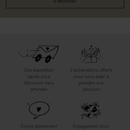
S'abonner
Superbe enveloppe noire
Enveloppe argentée
rectangulaire
Une expédition
2 échantillons offerts
rapide pour
pour vous aider à
découvrir sans
prendre une
attendre
décision
Enveloppe papier kraft
Enveloppe crème
autocollante
Soyez pleinement
Engagement éco-