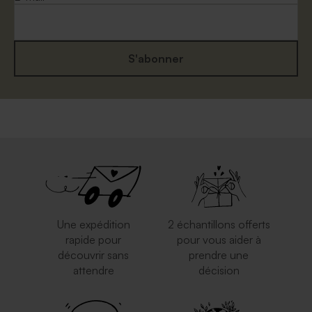
S'abonner
Enveloppe crème
Enveloppe rouge
Une expédition
2 échantillons offerts
rapide pour
pour vous aider à
découvrir sans
prendre une
attendre
décision
Enveloppe argentée
Enveloppe papier kraft
rectangulaire