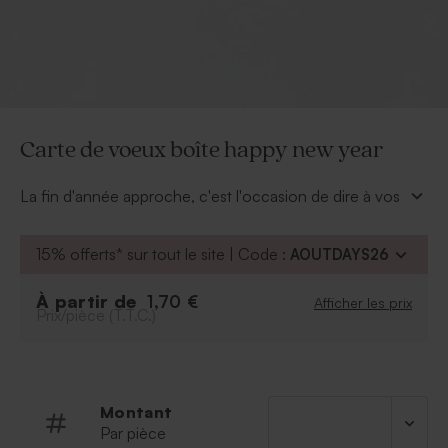
Carte de voeux boîte happy new year
La fin d'année approche, c'est l'occasion de dire à vos
proches combien ils vous sont chers. Fini la carte de
voeux traditionnelle, envoyez cette année cette
carte
15% offerts* sur tout le site | Code :
AOUTDAYS26
de
vœux boîte happy new year
que vous pourrez
personnaliser de vos photos et d'un petit texte. À
À partir de
1,70 €
Afficher les prix
l'intérieur glissez-y des petits chocolats pour encore
Prix/pièce (T.T.C.)
plus de surprises.
Les dimensions de la boîte : 7 x 7 cm
Montant
Par pièce