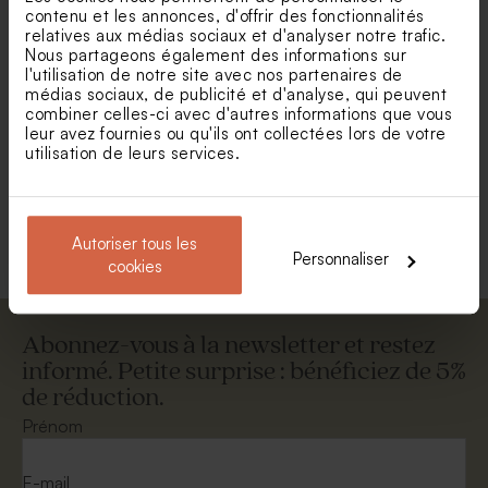
contenu et les annonces, d'offrir des fonctionnalités
relatives aux médias sociaux et d'analyser notre trafic.
Nous partageons également des informations sur
l'utilisation de notre site avec nos partenaires de
médias sociaux, de publicité et d'analyse, qui peuvent
combiner celles-ci avec d'autres informations que vous
Enveloppe dorée brillante
Enveloppe blanche
autocollante
leur avez fournies ou qu'ils ont collectées lors de votre
utilisation de leurs services.
Voir +
Autoriser tous les
Personnaliser
cookies
Abonnez-vous à la newsletter et restez
informé. Petite surprise : bénéficiez de 5%
de réduction.
Superbe enveloppe noire
Enveloppe rectangulaire
portefeuille blanche
Prénom
E-mail