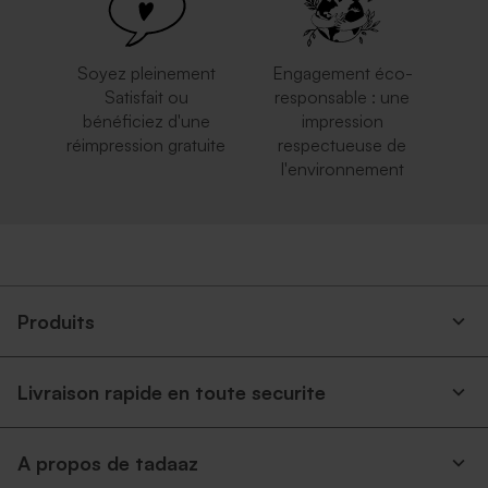
Soyez pleinement
Engagement éco-
Satisfait ou
responsable : une
bénéficiez d'une
impression
réimpression gratuite
respectueuse de
l'environnement
Enveloppe crème
Enveloppe voeux crème
autocollante
Produits
Livraison rapide en toute securite
A propos de tadaaz
Enveloppe voeux papier
Enveloppe voeux