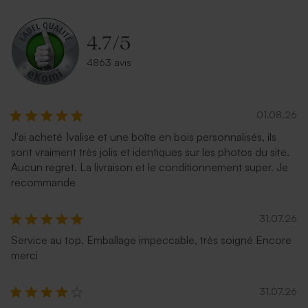
recyclé moucheté
rectangulaire bleu nuit
4.7
/
5
4863 avis
01.08.26
J'ai acheté 1valise et une boîte en bois personnalisés, ils
sont vraiment très jolis et identiques sur les photos du site.
Enveloppe voeux longue
Enveloppe voeux longue
Aucun regret. La livraison et le conditionnement super. Je
rose nude
eucalyptus
recommande
31.07.26
Service au top. Emballage impeccable, très soigné Encore
merci
31.07.26