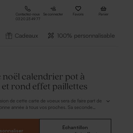
Contactez-nous
Se connecter
Favoris
Panier
03 20 23 49 77
Cadeaux
100% personnalisable
 noël calendrier pot à
et rond effet paillettes
sion de cette carte de voeux sera de faire part de
onne année à tous vos proches. Sa seconde
être un objet utile et pratique que chacun pourra
ureau. En effet, cette
carte de noël calendrier
et rond effet paillettes
originale se personnalise
Échantillon
sonnaliser