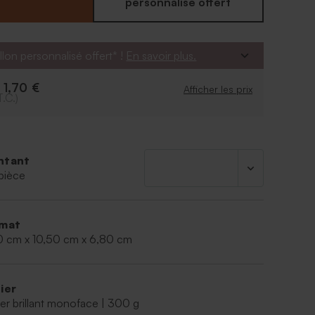
eaux clichés et votre tendre texte carte de voeux.
personnalisé offert
ti pour ses motifs pailletés avec cette carte de
isée. Un rapide montage et la voilà prête à
os et crayons de couleur. Vous pouvez également
llon personnalisé offert* !
En savoir plus.
rte de voeux originale en cadeau de noël garnie de
s.
1,70 €
e
Afficher les prix
T.C.)
ntant
pièce
mat
0 cm x 10,50 cm x 6,80 cm
ier
er brillant monoface | 300 g