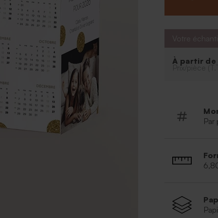
de vos 2 plus b
Effet chic garan
voeux personnal
accueillir styl
Votre échanti
offrir cette ca
douces sucrerie
À partir d
Prix/pièce (T.
Mo
Par 
For
6,8
Pap
Papi