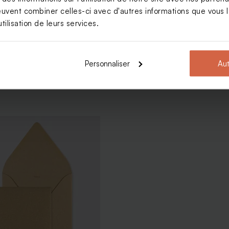
euvent combiner celles-ci avec d'autres informations que vous le
Voir toute la collection Carte de vœux
tilisation de leurs services.
Personnaliser
Aut