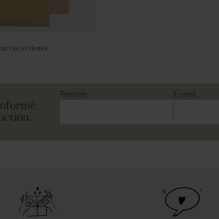
arrée et dorée
Prénom
E-mail
informé.
uction.