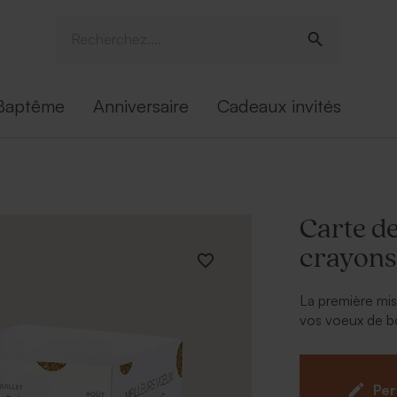
Baptême
Anniversaire
Cadeaux invités
Carte de
crayons 
La première mis
vos voeux de b
mission sera d'
poser sur son b
pot à crayons 
Per