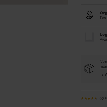
Org
Pas 
Log
Ave
Com
mê
› 
92 %