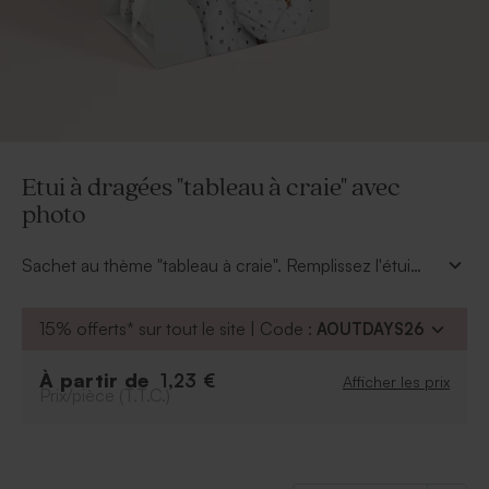
Etui à dragées "tableau à craie" avec
photo
Sachet au thème "tableau à craie". Remplissez l'étui
transparent (fourni d'office) de douces sucreries.
Personnalisable du prénom de votre enfant et sa plus
15% offerts* sur tout le site | Code :
AOUTDAYS26
belle photo, vos invités seront enchantés. Modèle
vendu avec l'attache parisienne.
À partir de
1,23 €
Afficher les prix
Prix/pièce (T.T.C.)