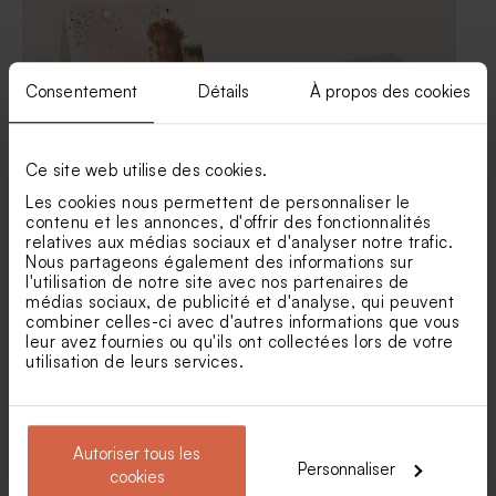
Consentement
Détails
À propos des cookies
Ce site web utilise des cookies.
Les cookies nous permettent de personnaliser le
Etui à dragées communion
Boite à dragées communion
contenu et les annonces, d'offrir des fonctionnalités
aquarelle et confettis rose
joli prénom
relatives aux médias sociaux et d'analyser notre trafic.
gold
Nous partageons également des informations sur
l'utilisation de notre site avec nos partenaires de
médias sociaux, de publicité et d'analyse, qui peuvent
combiner celles-ci avec d'autres informations que vous
leur avez fournies ou qu'ils ont collectées lors de votre
utilisation de leurs services.
Autoriser tous les
Personnaliser
cookies