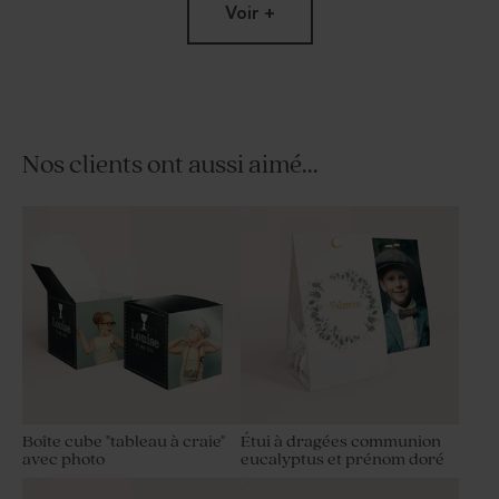
Voir +
Nos clients ont aussi aimé...
Bougie en verre et liège
Bougie arc-en-ciel blanche
communion
Limited
edition
Boîte cube "tableau à craie"
Étui à dragées communion
avec photo
eucalyptus et prénom doré
Bougie communion de
boules blanches