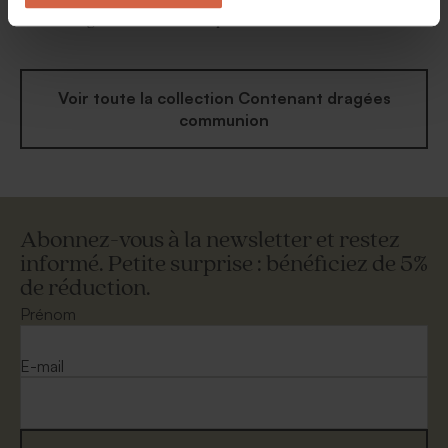
Etui dragées communion
Etui à dragées communion
chic et original
photo arrondie
Voir toute la collection Contenant dragées
communion
Abonnez-vous à la newsletter et restez
informé. Petite surprise : bénéficiez de 5%
de réduction.
Prénom
E-mail