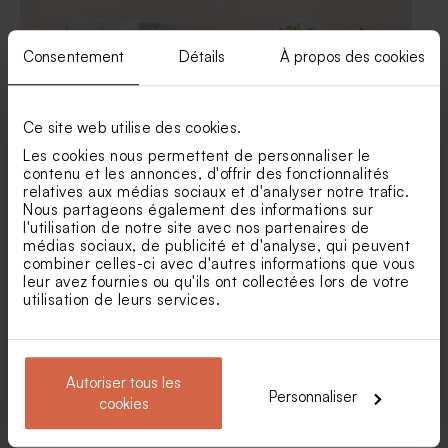
Consentement
Détails
À propos des cookies
Ce site web utilise des cookies.
Les cookies nous permettent de personnaliser le
contenu et les annonces, d'offrir des fonctionnalités
relatives aux médias sociaux et d'analyser notre trafic.
Étui à dragées communion
Étui à dragées original
Nous partageons également des informations sur
nature rose et fleurs
communion champs de
l'utilisation de notre site avec nos partenaires de
fleurs
médias sociaux, de publicité et d'analyse, qui peuvent
combiner celles-ci avec d'autres informations que vous
leur avez fournies ou qu'ils ont collectées lors de votre
utilisation de leurs services.
Autoriser tous les
Personnaliser
cookies