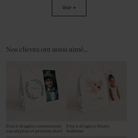
Voir +
Nos clients ont aussi aimé...
Dragées communion couleur
Bobine ruban coton
champagne 1 kg (± 240 ex)
communion 15 mm beige
Étui à dragées communion
Etui à dragées fleurs
eucalyptus et prénom doré
bohème