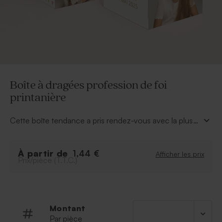
Boîte à dragées profession de foi
printanière
Cette boîte tendance a pris rendez-vous avec la plus
belle des saisons. Parsemée de fleurs, cette
boîte à
dragées profession de foi printanière
,
À partir de
personnalisée de la photo de votre fille et de son
1,44 €
Afficher les prix
Prix/pièce (T.T.C.)
prénom sera parfaite en cadeau souvenir à offrir à vos
proches. Reste à la garnir de douces sucreries.
Montant
Par pièce