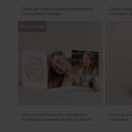
Carte de remerciement communion
Carte rem
eucalyptus féérique
couronne fl
Nouveautés
Diffuseur de parfum communion en
Flacon com
verre
magnolia
Carte remerciement communion
Carte de r
tryptique couronne de fleurs dorée
couronne