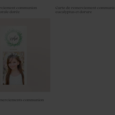
erciement communion
Carte de remerciement communi
orale dorée
eucalyptus et dorure
munion en verre strié
emerciements communion