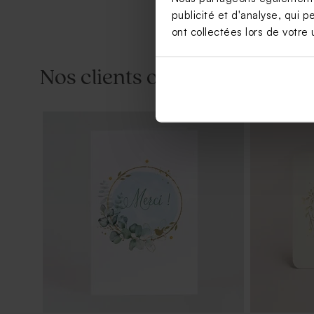
publicité et d'analyse, qui p
ont collectées lors de votre u
Nos clients ont aussi aimé...
Contenant en verre nervuré
Contenant 
communion et son couvercle bois
rose poudr
imprimé