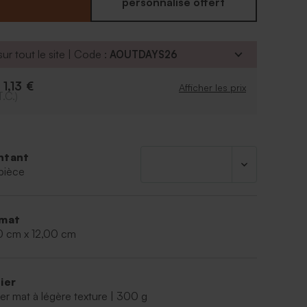
 souvenir de cette magnifique journée.
personnalisé offert
ur tout le site | Code :
AOUTDAYS26
1,13 €
e
Afficher les prix
T.C.)
ntant
pièce
mat
0 cm x 12,00 cm
ier
er mat à légère texture | 300 g