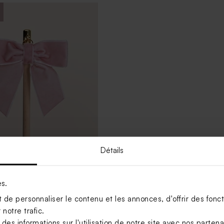
Détails
bois communion et son
lours rose
es.
de personnaliser le contenu et les annonces, d'offrir des foncti
Voir +
notre trafic.
s informations sur l'utilisation de notre site avec nos parten