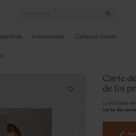
Baptême
Anniversaire
Cadeaux invités
on
Carte d
de foi p
La plus belle de
carte de reme
tendance. Assor
fleurs, se perso
et d'un doux mo
Per