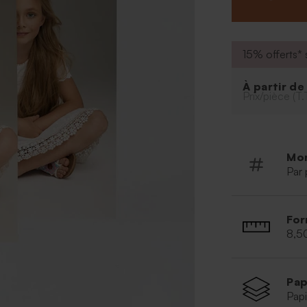
aucun doute en
15% offerts* s
À partir d
Prix/pièce (T.
Mo
Par 
For
8,5
Pap
Papi