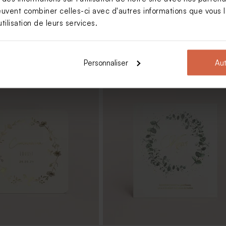
euvent combiner celles-ci avec d'autres informations que vous le
tilisation de leurs services.
Personnaliser
Aut
dragées communion tissu
Boîte métal communion blanche |
é
Buromac 781108