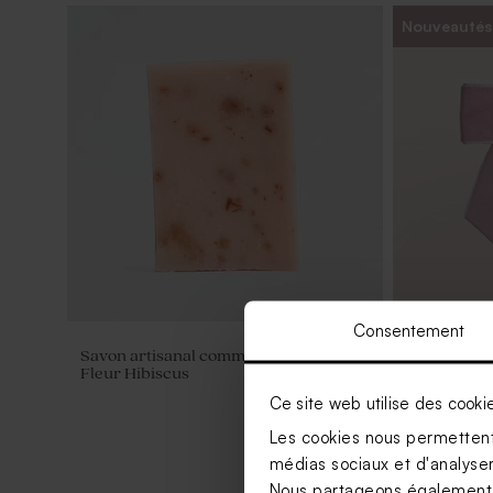
Nouveautés
Consentement
Savon artisanal communion senteur
Crayon en 
Fleur Hibiscus
ruban en ve
Ce site web utilise des cooki
Les cookies nous permettent 
médias sociaux et d'analyser 
Nous partageons également de