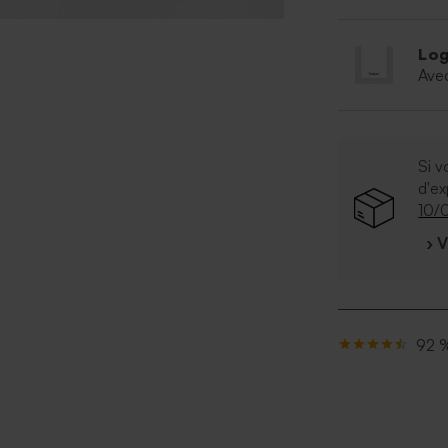
Log
Ave
Si v
d'e
10/
› 
92 %