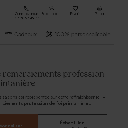
Contactez-nous
Se connecter
Favoris
Panier
03 20 23 49 77
Cadeaux
100% personnalisable
e remerciements profession
rintanière
s saisons est représentée sur cette raffraichissante
rciements profession de foi printanière
tie à votre invitation, cette carte, parsemée de
nnalise de la photo de votre fille, de son prénom
t. Vos proches apprécieront et la garderont sans
Échantillon
sonnaliser