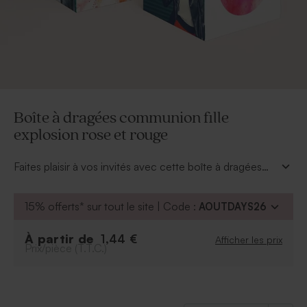
Boîte à dragées communion fille
explosion rose et rouge
Faites plaisir à vos invités avec cette boîte à dragées
communion fille explosion rose et rouge ! Cette
attention sera également parfaite pour une profession
15% offerts* sur tout le site | Code :
AOUTDAYS26
de foi. Insérez une jolie photo du communiant via
l’outil de personnalisation en ligne, ajoutez ensuite la
À partir de
1,44 €
Afficher les prix
date de l’événement ainsi que le nom de votre fille.
Prix/pièce (T.T.C.)
Remplissez les boîtes avec des sucreries ou encore
une petite surprise qui marquera vos proches ! Succès
garanti !