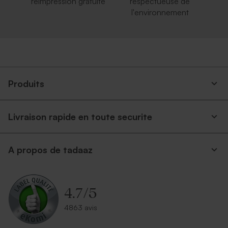
réimpression gratuite
respectueuse de
l'environnement
Produits
Livraison rapide en toute securite
A propos de tadaaz
4.7
/
5
4863 avis