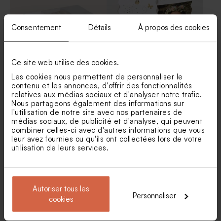
Consentement
Détails
À propos des cookies
Ce site web utilise des cookies.
Les cookies nous permettent de personnaliser le
Boite à dragées communion
Etui dragées communion
joli prénom
chic et original
contenu et les annonces, d'offrir des fonctionnalités
relatives aux médias sociaux et d'analyser notre trafic.
Nous partageons également des informations sur
l'utilisation de notre site avec nos partenaires de
médias sociaux, de publicité et d'analyse, qui peuvent
combiner celles-ci avec d'autres informations que vous
leur avez fournies ou qu'ils ont collectées lors de votre
utilisation de leurs services.
Autoriser tous les
Personnaliser
Etui à dragées communion
Boîte métal communion
cookies
photo arrondie
dorée | Buromac 781111