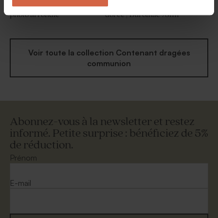
Etui à dragées communion
Boîte métal communion
photo arrondie
dorée | Buromac 781111
Voir toute la collection Contenant dragées
communion
Abonnez-vous à la newsletter et restez
informé. Petite surprise : bénéficiez de 5%
de réduction.
Prénom
E-mail