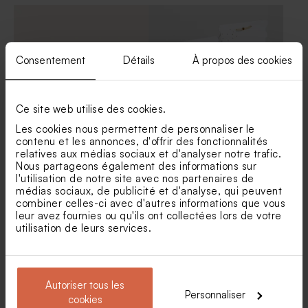
colombe dorée
communion colombe dorée
Consentement
Détails
À propos des cookies
Ce site web utilise des cookies.
Les cookies nous permettent de personnaliser le
contenu et les annonces, d'offrir des fonctionnalités
Boite à dragées communion
Etui dragées communion
relatives aux médias sociaux et d'analyser notre trafic.
joli prénom
chic et original
Savon artisanal communion
Dragées communion couleur
Nous partageons également des informations sur
senteur Fraîcheur
champagne 1 kg (± 240 ex)
l'utilisation de notre site avec nos partenaires de
médias sociaux, de publicité et d'analyse, qui peuvent
combiner celles-ci avec d'autres informations que vous
leur avez fournies ou qu'ils ont collectées lors de votre
utilisation de leurs services.
Autoriser tous les
Personnaliser
cookies