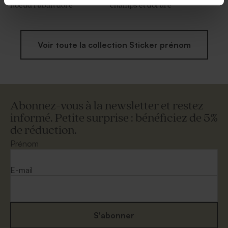
noeud ruban doré
champs et dorure
Voir toute la collection Sticker prénom
Abonnez-vous à la newsletter et restez
informé. Petite surprise : bénéficiez de 5%
de réduction.
Prénom
E-mail
S'abonner