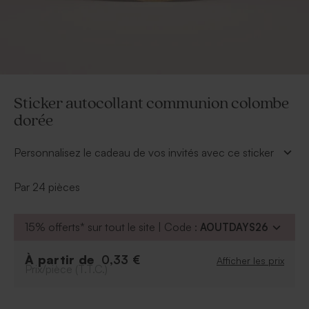
Sticker autocollant communion colombe
dorée
Personnalisez le cadeau de vos invités avec ce sticker
autocollant communion colombe dorée. Ajoutez votre
texte dans notre outil en ligne en sélectionnant la
Par 24 pièces
police d'écriture et la couleur de votre choix.
* Diamètre : 4,4 cm
15% offerts* sur tout le site | Code :
AOUTDAYS26
Le produit est commercialisé séparément du
sticker.
À partir de
0,33 €
Afficher les prix
Prix/pièce (T.T.C.)