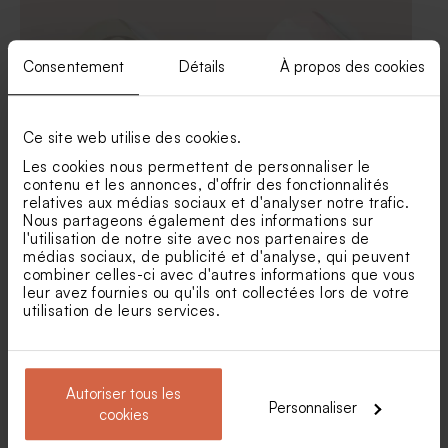
Consentement
Détails
À propos des cookies
Ce site web utilise des cookies.
Les cookies nous permettent de personnaliser le
Sticker autocollant baptême
Sticker rond communion
contenu et les annonces, d'offrir des fonctionnalités
initiale et dorure
aquarelle et confettis rose
relatives aux médias sociaux et d'analyser notre trafic.
gold
Pochon tissu communion
Savon artisanal communion
Nous partageons également des informations sur
100% coton - beige
senteur Fraîcheur
l'utilisation de notre site avec nos partenaires de
médias sociaux, de publicité et d'analyse, qui peuvent
combiner celles-ci avec d'autres informations que vous
leur avez fournies ou qu'ils ont collectées lors de votre
utilisation de leurs services.
Autoriser tous les
Personnaliser
cookies
Sticker rond communion
Sticker baptême fleurs des