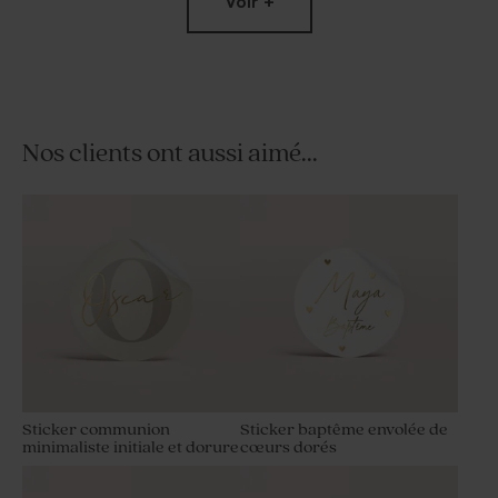
Voir +
Nos clients ont aussi aimé...
Sticker tube à bulles
Carte menu communion
communion colombe dorée
colombe dorée
Sticker communion
Sticker baptême envolée de
minimaliste initiale et dorure
cœurs dorés
Set de table communion
Guirlande décorative
colombe dorée
communion colombe dorée