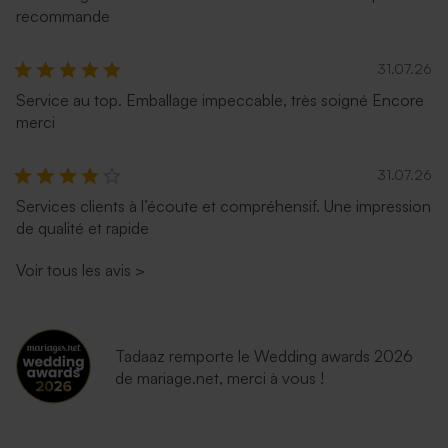
recommande
31.07.26
Service au top. Emballage impeccable, très soigné Encore
merci
31.07.26
Services clients à l’écoute et compréhensif. Une impression
de qualité et rapide
Enveloppe communion
Jolie enveloppe noire
dorée
Voir tous les avis
>
Tadaaz remporte le Wedding awards 2026
de mariage.net, merci à vous !