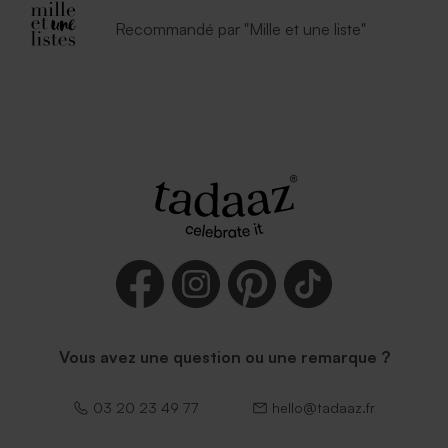
Petite enveloppe bleue
Enveloppe vert menthe
Recommandé par "Mille et une liste"
rectangulaire (14 x 12,5 cm)
Enveloppe communion
Enveloppe communion
mouchetée papier naturel
rouille petit format
Vous avez une question ou une remarque ?
03 20 23 49 77
hello@tadaaz.fr