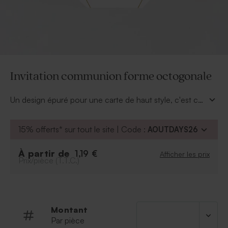
Invitation communion forme octogonale
Un design épuré pour une carte de haut style, c'est ce
que vous promet cette
invitation communion forme
octogonale
originale. On aime son choix de couleurs
15% offerts* sur tout le site | Code :
AOUTDAYS26
de personnalisation qui vous permettra de créer une
carte unique. Ajoutez un symbole religieux pour une
À partir de
1,19 €
Afficher les prix
invitation plus solennelle. N'hésitez pas à jouer avec les
Prix/pièce (T.T.C.)
polices d'écriture pour un succès assuré.
Montant
Par pièce