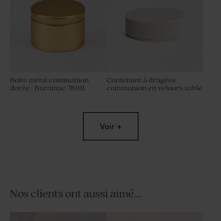
Boîte métal communion
Contenant à dragées
dorée | Buromac 781111
communion en velours sable
Voir +
Nos clients ont aussi aimé...
Dragées communion lentilles
Bombes à graines
ronds marbrés d'or 750 gr (±
communion ton ocre (± 25