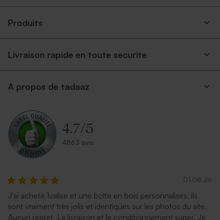
Produits
Livraison rapide en toute securite
A propos de tadaaz
Enveloppe communion
Enveloppe communion
émeraude
lavande
4.7
/
5
4863 avis
01.08.26
J'ai acheté 1valise et une boîte en bois personnalisés, ils
sont vraiment très jolis et identiques sur les photos du site.
Enveloppe communion bleu
Enveloppe communion rose
Aucun regret. La livraison et le conditionnement super. Je
nuit
nude