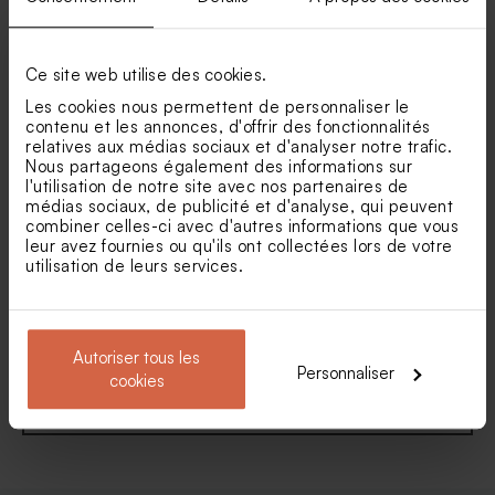
ticket V.I.P
chic dentelée
Dragées communion couleur
Dragées communion lentilles
champagne 1 kg (± 240 ex)
XS or goût chocolat 195 gr (±
Ce site web utilise des cookies.
507 ex)
Les cookies nous permettent de personnaliser le
contenu et les annonces, d'offrir des fonctionnalités
relatives aux médias sociaux et d'analyser notre trafic.
Nous partageons également des informations sur
l'utilisation de notre site avec nos partenaires de
médias sociaux, de publicité et d'analyse, qui peuvent
combiner celles-ci avec d'autres informations que vous
leur avez fournies ou qu'ils ont collectées lors de votre
Carte invitation communion
Faire part communion
utilisation de leurs services.
petits noeuds et bords
envolée de papillon et
ondulés
dorure
Autoriser tous les
Personnaliser
Voir toute la collection Faire-part
cookies
communion