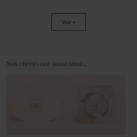
Voir +
Nos clients ont aussi aimé...
Tube à bulles communion
Contenant dragées
rose
communion tissu rose
poudré