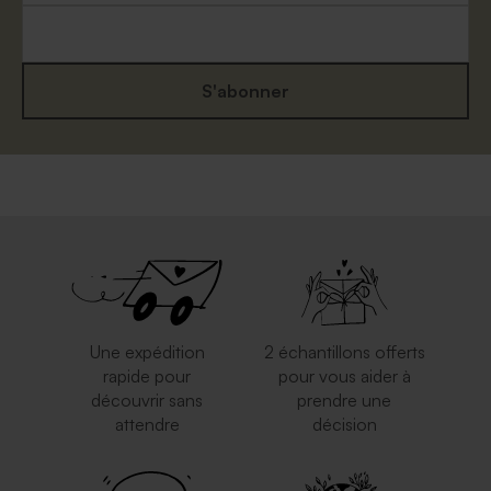
S'abonner
Enveloppe brune
Grande enveloppe papier
kraft
Une expédition
2 échantillons offerts
rapide pour
pour vous aider à
découvrir sans
prendre une
attendre
décision
Enveloppe rose pâle
Enveloppe fuchsia tendance