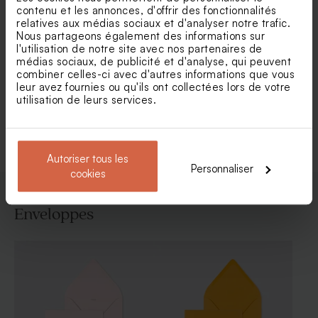
contenu et les annonces, d'offrir des fonctionnalités
relatives aux médias sociaux et d'analyser notre trafic.
Nous partageons également des informations sur
Carte invitation communion
Invitation communion ronde
fillette et ballons
et couronne florale et dorure
l'utilisation de notre site avec nos partenaires de
médias sociaux, de publicité et d'analyse, qui peuvent
combiner celles-ci avec d'autres informations que vous
leur avez fournies ou qu'ils ont collectées lors de votre
utilisation de leurs services.
Voir toute la collection Faire-part
communion
Autoriser tous les
Personnaliser
cookies
Enveloppes