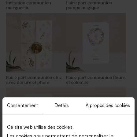
Invitation communion
Faire part communion
marguerite
pampa magique
Flacon communion en verre
Contenant à dragées
strié magnolia
communion en nid d'abeille
rose
Limited
edition
Faire part communion chic
Faire part communion fleurs
avec dorure et photo
et colombe
Vase rose pour cadeau invité
Contenant à dragées
communion
communion en velours rose
Consentement
Détails
À propos des cookies
Ce site web utilise des cookies.
Les cookies nous permettent de personnaliser le