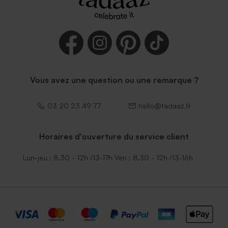
Enveloppe vert menthe
Enveloppe communion
rectangulaire (14 x 12,5 cm)
mouchetée papier naturel
Vous avez une question ou une remarque ?
03 20 23 49 77
hello@tadaaz.fr
Horaires d'ouverture du service client
Enveloppe communion
Enveloppe communion
Lun-jeu : 8.30 - 12h /13-17h Ven : 8.30 - 12h /13-16h
rouille petit format
eucalyptus