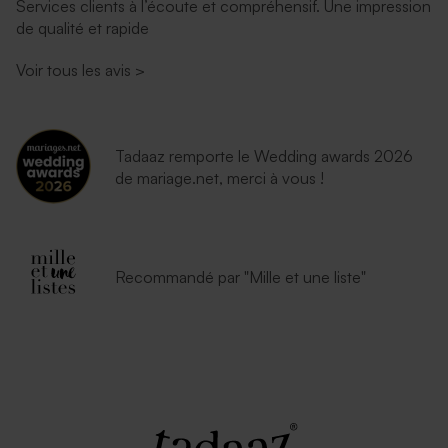
Services clients à l’écoute et compréhensif. Une impression
de qualité et rapide
Enveloppe communion bleu
Enveloppe communion
nuit
dorée
Voir tous les avis
>
Tadaaz remporte le Wedding awards 2026
de mariage.net, merci à vous !
Jolie enveloppe noire
Petite enveloppe bleue
Recommandé par "Mille et une liste"