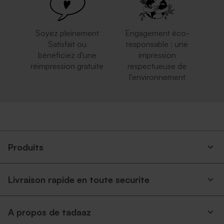
Soyez pleinement
Engagement éco-
Satisfait ou
responsable : une
bénéficiez d'une
impression
réimpression gratuite
respectueuse de
l'environnement
Enveloppe communion
Enveloppe bleu ciel
rouge
Produits
Livraison rapide en toute securite
A propos de tadaaz
Enveloppe argentée
Enveloppe communion