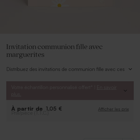
Invitation communion fille avec
marguerites
Distribuez des invitations de communion fille avec ces
jolies marguerites pour célébrer ce moment entouré
de vos proches.
Votre échantillon personnalisé offert* !
En savoir
* Faire part à personnaliser en ligne.
plus.
À partir de
1,05 €
Afficher les prix
Prix/pièce (T.T.C.)