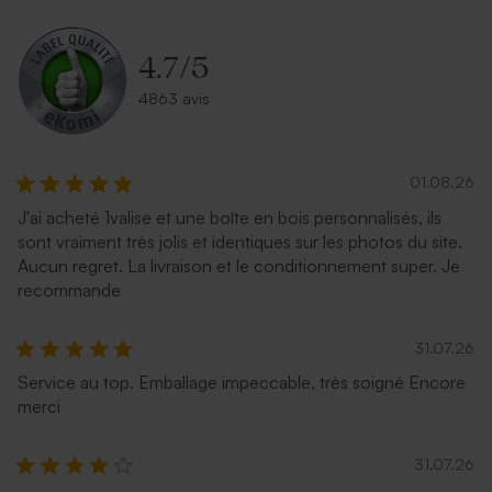
terracotta
4.7
/
5
4863 avis
01.08.26
J'ai acheté 1valise et une boîte en bois personnalisés, ils
sont vraiment très jolis et identiques sur les photos du site.
Enveloppe communion
Enveloppe communion
Aucun regret. La livraison et le conditionnement super. Je
émeraude
lavande
recommande
31.07.26
Service au top. Emballage impeccable, très soigné Encore
merci
31.07.26