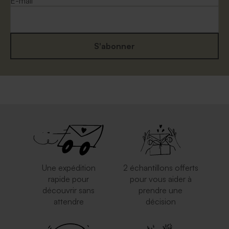
E-mail
S'abonner
Enveloppe rouge
Enveloppe rectangulaire
rectangulaire
argent
Une expédition
2 échantillons offerts
rapide pour
pour vous aider à
découvrir sans
prendre une
attendre
décision
Enveloppe communion
Enveloppe communion
terracotta
émeraude