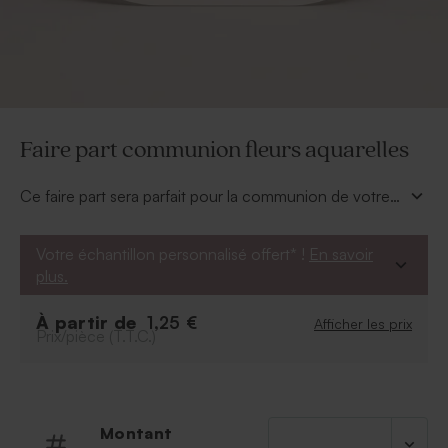
Faire part communion fleurs aquarelles
Ce faire part sera parfait pour la communion de votre
enfant avec sa forme originale et ses douces fleurs à
l'effet aquarelle. Personnalisez le texte et les couleurs
Votre échantillon personnalisé offert* !
En savoir
grâce à notre outil en ligne.
plus.
À partir de
1,25 €
Afficher les prix
Prix/pièce (T.T.C.)
Montant