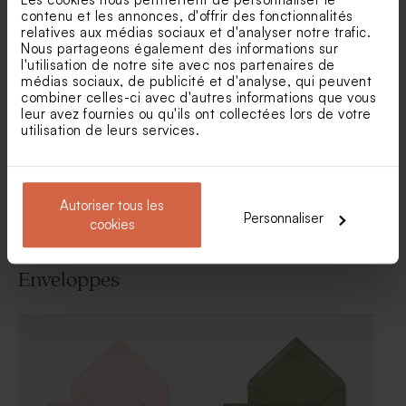
contenu et les annonces, d'offrir des fonctionnalités
relatives aux médias sociaux et d'analyser notre trafic.
Nous partageons également des informations sur
Invitation communion ronde
Invitation communion
l'utilisation de notre site avec nos partenaires de
et couronne florale et dorure
couronne florale et dorure
médias sociaux, de publicité et d'analyse, qui peuvent
combiner celles-ci avec d'autres informations que vous
leur avez fournies ou qu'ils ont collectées lors de votre
utilisation de leurs services.
Voir toute la collection Faire-part
communion
Autoriser tous les
Personnaliser
cookies
Enveloppes