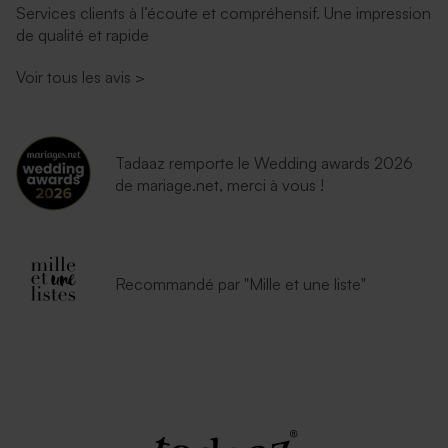
Services clients à l’écoute et compréhensif. Une impression
de qualité et rapide
Enveloppe communion
Enveloppe dorée rectangle
rouille
Voir tous les avis
>
Tadaaz remporte le Wedding awards 2026
de mariage.net, merci à vous !
Enveloppe bleu ciel
Enveloppe papier kraft
Recommandé par "Mille et une liste"