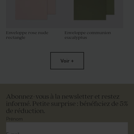
Enveloppe rose nude
Enveloppe communion
rectangle
eucalyptus
Voir +
Abonnez-vous à la newsletter et restez
informé. Petite surprise : bénéficiez de 5%
de réduction.
Enveloppe crème rectangle
Jolie enveloppe blanche
rectangle
Prénom