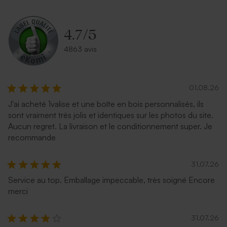
Jolie enveloppe noire
Enveloppe rose pâle
4.7
/
5
4863 avis
01.08.26
J'ai acheté 1valise et une boîte en bois personnalisés, ils
sont vraiment très jolis et identiques sur les photos du site.
Enveloppe blanche
Enveloppe crème
Aucun regret. La livraison et le conditionnement super. Je
autocollante
autocollante
recommande
31.07.26
Service au top. Emballage impeccable, très soigné Encore
merci
31.07.26