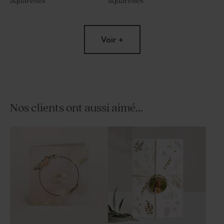
aquarelles
aquarelles
Voir +
Nos clients ont aussi aimé...
Sticker tube à bulles fleurs
Menu communion fleurs
aquarelles
aquarelles
Limited
edition