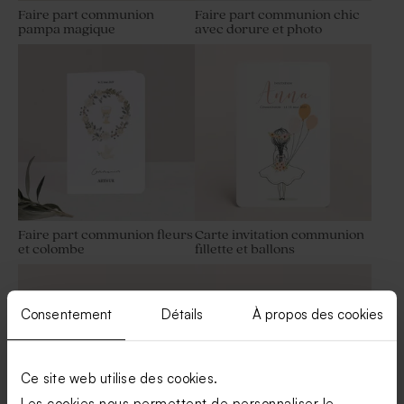
Faire part communion
Faire part communion chic
pampa magique
avec dorure et photo
Bougie communion arc-en-
Bougie communion striée
ciel rose
blanche
Nouveautés
Faire part communion fleurs
Carte invitation communion
et colombe
fillette et ballons
Crayon en bois communion
Savon artisanal communion
et son ruban en velours rose
senteur Fraîcheur
Consentement
Détails
À propos des cookies
Ce site web utilise des cookies.
Les cookies nous permettent de personnaliser le