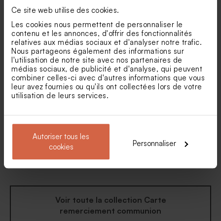
Ce site web utilise des cookies.
Carte remerciement
Carte de remerciement
Les cookies nous permettent de personnaliser le
communion couronne
communion eucalyptus et
contenu et les annonces, d'offrir des fonctionnalités
florale dorée
dorure
relatives aux médias sociaux et d'analyser notre trafic.
Bombes à graines
Contenant à dragées
communion ton ocre (± 25
communion cloche dorée
Nous partageons également des informations sur
ex)
l'utilisation de notre site avec nos partenaires de
médias sociaux, de publicité et d'analyse, qui peuvent
combiner celles-ci avec d'autres informations que vous
leur avez fournies ou qu'ils ont collectées lors de votre
utilisation de leurs services.
Autoriser tous les
Personnaliser
Carte de remerciement
Carte remerciement
cookies
communion eucalyptus et
communion et photos
fleurs dorées
chaleureuses
Voir toute la collection Carte
remerciement communion