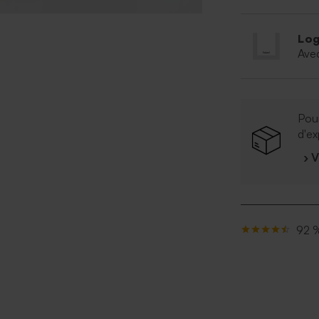
Log
Ave
Pour
d'ex
› 
92 %