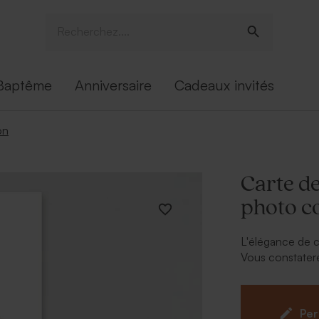
Baptême
Anniversaire
Cadeaux invités
on
Carte d
photo c
L'élégance de ce
Vous constater
remerciement
On aime le détai
Ornée de son pl
Per