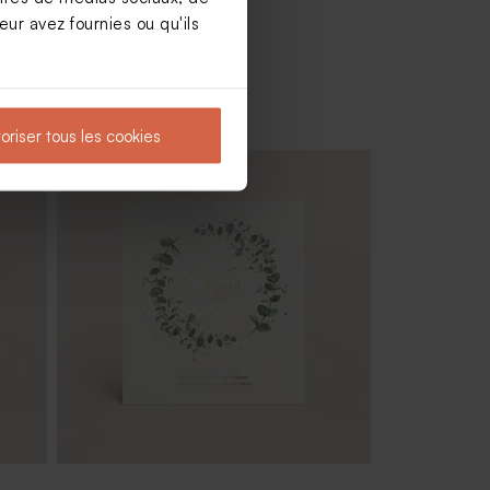
ur avez fournies ou qu'ils
oriser tous les cookies
Boîte métal communion blanche |
Buromac 781108