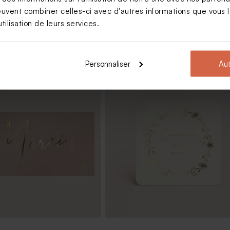
euvent combiner celles-ci avec d'autres informations que vous le
tilisation de leurs services.
Personnaliser
Aut
munion lentilles XS or
Contenant en verre nervuré
t 195 gr (± 507 ex)
communion et son couvercle bois
imprimé