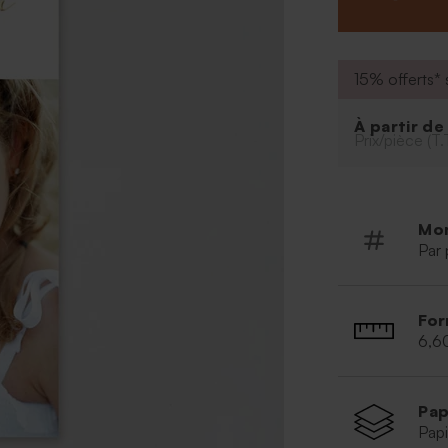
votre texte com
: la colombe pe
mais dans ce cas
standard.
15% offerts* s
À partir d
Prix/pièce (T.
Mo
Par 
For
6,6
Pap
Papi