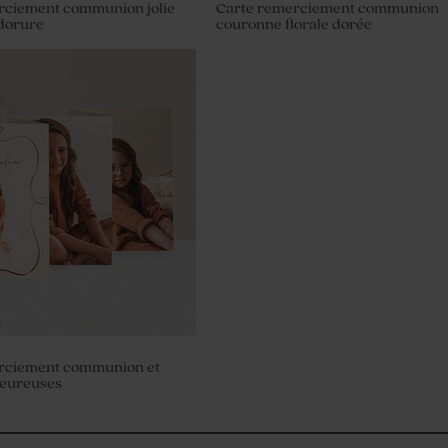
rciement communion jolie
Carte remerciement communion
 dorure
couronne florale dorée
 verre communion et son
n liège
rciement communion et
leureuses