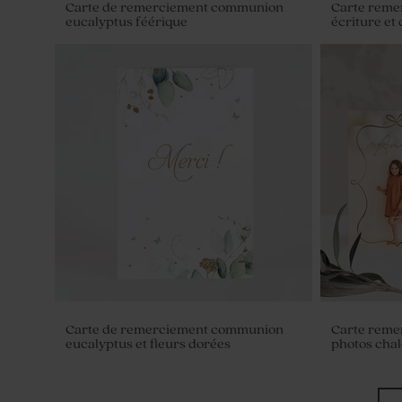
Carte de remerciement communion
Carte reme
eucalyptus féérique
écriture et
Diffuseur de parfum communion en
Mini pot en
verre
couvercle e
Carte de remerciement communion
Carte reme
eucalyptus et fleurs dorées
photos cha