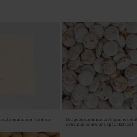
sanal communion senteur
Dragées communion blanches lenti
avec marbrure or 1 kg (± 1120 ex)