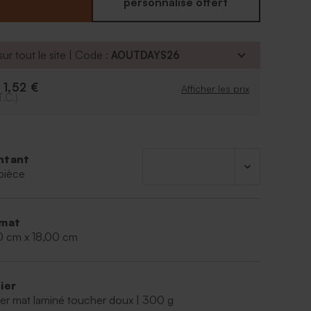
munion au dos sera du plus bel effet. Le petit plus
personnalisé offert
ut être modifiée par un autre symbole religieux
, il ne sera plus en or et relief mais en encre
ur tout le site | Code :
AOUTDAYS26
1,52 €
e
Afficher les prix
T.C.)
ntant
pièce
mat
0 cm x 18,00 cm
ier
er mat laminé toucher doux | 300 g