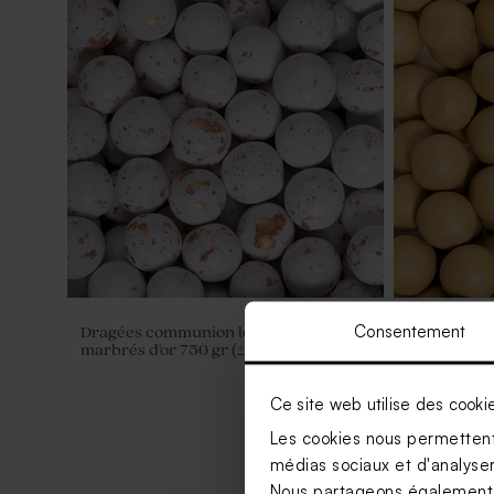
Consentement
Dragées communion lentilles ronds
Bombes à g
marbrés d'or 750 gr (± 195 ex)
(± 25 ex)
Ce site web utilise des cooki
Les cookies nous permettent 
médias sociaux et d'analyser 
Nous partageons également de