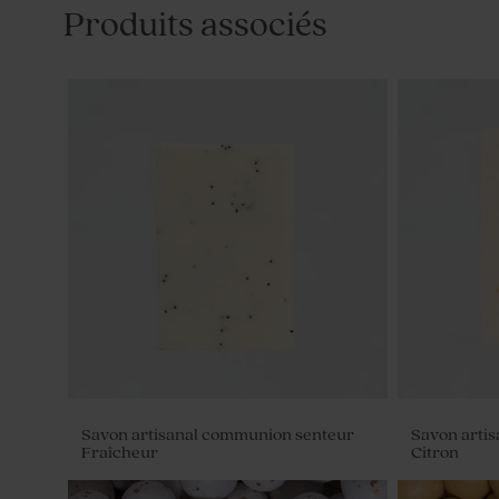
Produits associés
Savon artisanal communion senteur
Savon arti
Fraîcheur
Citron