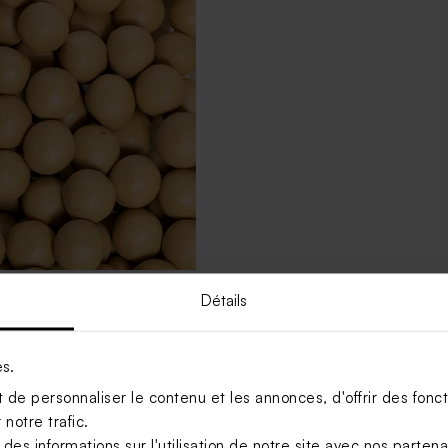
Détails
raines communion ton ocre
es.
Voir +
de personnaliser le contenu et les annonces, d'offrir des foncti
notre trafic.
s informations sur l'utilisation de notre site avec nos parten