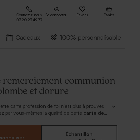
Contactez-nous
Se connecter
Favoris
Panier
03 20 23 49 77
Cadeaux
100% personnalisable
e remerciement communion
olombe et dorure
tte carte profession de foi n'est plus à prouver.
ez par vous-mêmes la qualité de cette
carte de
 communion photo colombe et dorure
chic.
l de l'or et relief de son prénom et date au recto.
us beau cliché, cette carte personnalisée de
Échantillon
sonnaliser