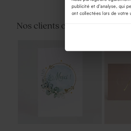
publicité et d'analyse, qui p
ont collectées lors de votre u
Nos clients ont aussi aimé...
Nouveautés
Contenant à dragées communion
Dragées com
cloche dorée
goût chocola