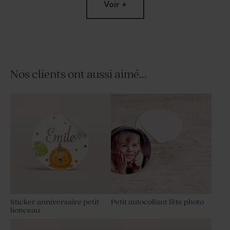
Voir +
Nos clients ont aussi aimé...
Savon artisanal fête senteur
Tube à bulles fête vert
Thé Chaï
eucalyptus
Sticker anniversaire petit
Petit autocollant fête photo
lionceau
Moulin à vent fête vert et son
Moulin à vent fête vert et son
crayon personnalisable
crayon gris