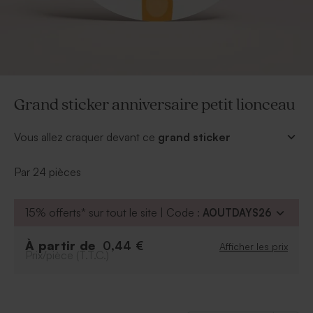
Grand sticker anniversaire petit lionceau
Vous allez craquer devant ce
grand sticker
anniversaire petit lionceau
! À coller sans
modération, pour égayer votre décoration de table ou
Par 24 pièces
votre buffet. Petite astuce : coller ce sticker sur le
couvercle de nos boîtes métal pour un effet
15% offerts* sur tout le site | Code :
AOUTDAYS26
somptueux, la taille convient parfaitement !
*Diamètre 5,9 cm
À partir de
0,44 €
Afficher les prix
Prix/pièce (T.T.C.)