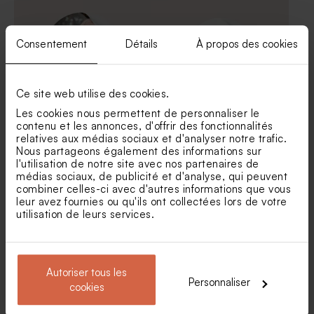
Consentement
Détails
À propos des cookies
Ce site web utilise des cookies.
Les cookies nous permettent de personnaliser le
contenu et les annonces, d'offrir des fonctionnalités
Sticker communion effet
Sticker fête minimaliste et
relatives aux médias sociaux et d'analyser notre trafic.
moucheté et photo
chiffres dorés
Nous partageons également des informations sur
Tubes de paillette de savon -
Sucette fête eucalyptus et
l'utilisation de notre site avec nos partenaires de
Cadeau invité fête
blanche
médias sociaux, de publicité et d'analyse, qui peuvent
combiner celles-ci avec d'autres informations que vous
leur avez fournies ou qu'ils ont collectées lors de votre
utilisation de leurs services.
Autoriser tous les
Personnaliser
cookies
Sticker autocollant jubilé
Etiquette ballons 30 ans