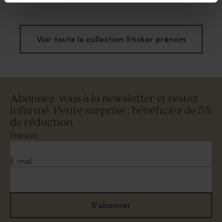
couleur douce
Voir toute la collection Sticker prénom
Abonnez-vous à la newsletter et restez
informé. Petite surprise : bénéficiez de 5%
de réduction.
Prénom
E-mail
S'abonner