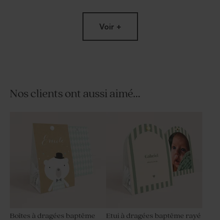
Voir +
Nos clients ont aussi aimé...
Tube à bulles baptême vert
Dragées baptême couleur
eucalyptus
champagne 1 kg (± 240 ex)
Boîtes à dragées baptême
Etui à dragées baptême rayé