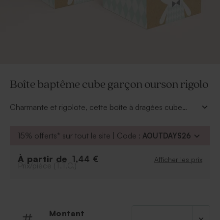
Boîte baptême cube garçon ourson rigolo
Charmante et rigolote, cette boîte à dragées cube
animaux garçon sera parfaite en petit cadeau souvenir
après la naissance ou le baptême de votre petit gars.
15% offerts* sur tout le site | Code :
AOUTDAYS26
Personnalisée de son prénom et garnie de sucreries,
vos proches ne pourront y résister.
À partir de
1,44 €
Afficher les prix
Prix/pièce (T.T.C.)
Montant