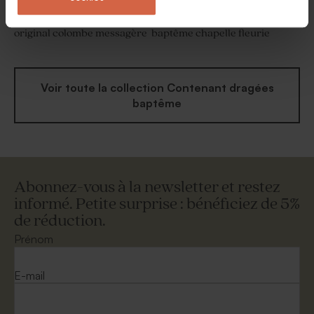
Étui à dragées baptême
Contenant à dragées
original colombe messagère
baptême chapelle fleurie
Voir toute la collection Contenant dragées
baptême
Abonnez-vous à la newsletter et restez
informé. Petite surprise : bénéficiez de 5%
de réduction.
Prénom
E-mail