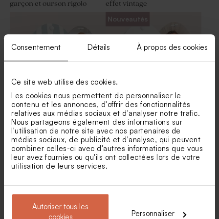
garçon et ourson rigolo
effet vintage
Moulin à vent baptême vert
Nouveautés
et son crayon gris
Consentement
Détails
À propos des cookies
Ce site web utilise des cookies.
Les cookies nous permettent de personnaliser le
contenu et les annonces, d'offrir des fonctionnalités
relatives aux médias sociaux et d'analyser notre trafic.
Etui à dragées baptême
Etui à dragées baptême
Nous partageons également des informations sur
chapelle fleurie
balade enchantée en forêt
l'utilisation de notre site avec nos partenaires de
médias sociaux, de publicité et d'analyse, qui peuvent
combiner celles-ci avec d'autres informations que vous
leur avez fournies ou qu'ils ont collectées lors de votre
utilisation de leurs services.
Autoriser tous les
Personnaliser
cookies