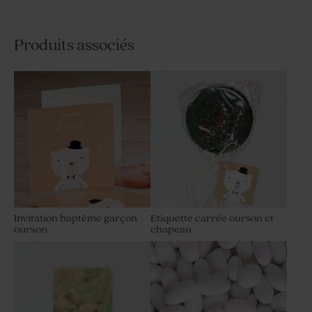
Produits associés
Invitation baptême garçon
Etiquette carrée ourson et
ourson
chapeau