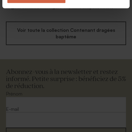
Étui à dragées baptême
Contenant à dragées
original colombe messagère
baptême chapelle fleurie
Voir toute la collection Contenant dragées
baptême
Abonnez-vous à la newsletter et restez
informé. Petite surprise : bénéficiez de 5%
de réduction.
Prénom
E-mail