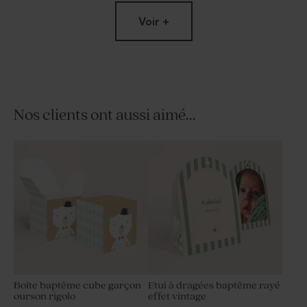
Voir +
Nos clients ont aussi aimé...
Tube à bulles baptême vert
Dragées baptême couleur
eucalyptus
champagne 1 kg (± 240 ex)
Boîte baptême cube garçon
Etui à dragées baptême rayé
ourson rigolo
effet vintage