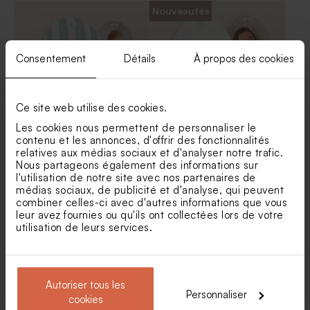
Moulin à vent baptême vert
Nouveautés
et son crayon gris
Consentement
Détails
À propos des cookies
Ce site web utilise des cookies.
Les cookies nous permettent de personnaliser le
contenu et les annonces, d'offrir des fonctionnalités
Etui à dragées baptême
Etui à dragées baptême
relatives aux médias sociaux et d'analyser notre trafic.
chapelle fleurie
balade enchantée en forêt
Nous partageons également des informations sur
l'utilisation de notre site avec nos partenaires de
médias sociaux, de publicité et d'analyse, qui peuvent
combiner celles-ci avec d'autres informations que vous
leur avez fournies ou qu'ils ont collectées lors de votre
utilisation de leurs services.
Autoriser tous les
Personnaliser
cookies