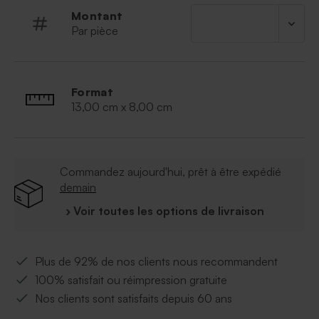
Cordelette non fournie (fournie avec les
Montant
étiquettes nominatives)
Par pièce
Utilisez de préférence un sachet mica alimentaire
pour emballer les bonbons au préalable
Format
13,00 cm x 8,00 cm
Commandez aujourd'hui, prêt à être expédié
demain
› Voir toutes les options de livraison
Plus de 92% de nos clients nous recommandent
100% satisfait ou réimpression gratuite
Nos clients sont satisfaits depuis 60 ans