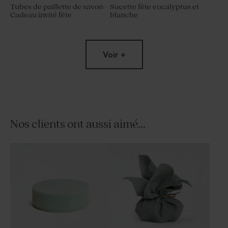
Tubes de paillette de savon -
Sucette fête eucalyptus et
Cadeau invité fête
blanche
Voir +
Nos clients ont aussi aimé...
Bougie fête arc-en-ciel verte
Diffuseur de parfum fête
vert