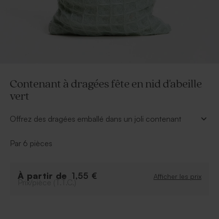
Contenant à dragées fête en nid d'abeille
vert
Offrez des dragées emballé dans un joli contenant
dragées en nid d'abeille vert. Idéal pour faire plaisir à
vos invités.
Par 6 pièces
À retenir :
Il est conseillé d'emballer 15 dragées par
À partir de
1,55 €
Afficher les prix
contenant.
Prix/pièce (T.T.C.)
Livré par 6ex
Dragées vendus séparément
Personnalisez-le avec une étiquette nominative