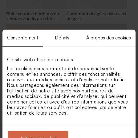
Boîte ronde à bonbons en
Contenant dragées tissu vert
velours eucalyptus fête
de gris
Savon artisanal fête senteur
Dragées fête marbé vert 1 kg
Thé Chaï
(± 240 ex)
Consentement
Détails
À propos des cookies
Ce site web utilise des cookies.
Les cookies nous permettent de personnaliser le
contenu et les annonces, d'offrir des fonctionnalités
relatives aux médias sociaux et d'analyser notre trafic.
Nous partageons également des informations sur
Etui à dragées anniversaire
Étui à dragées anniversaire
l'utilisation de notre site avec nos partenaires de
papillons roses
enfant Animaux de la forêt
médias sociaux, de publicité et d'analyse, qui peuvent
Dragées anniversaire
Fleurs séchées fête -
combiner celles-ci avec d'autres informations que vous
eucalyptus amande 1 kg (±
Lagurus vert
leur avez fournies ou qu'ils ont collectées lors de votre
300 ex)
utilisation de leurs services.