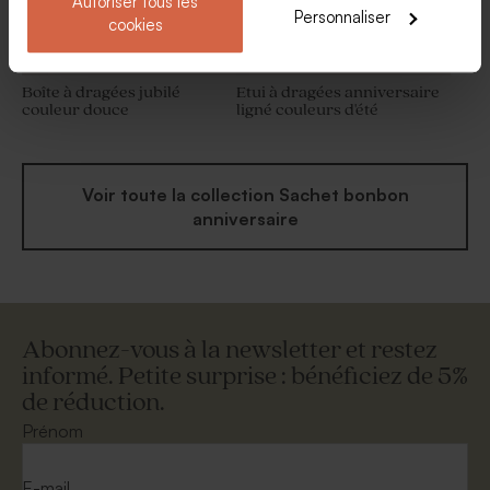
Autoriser tous les
Personnaliser
cookies
Boîte à dragées jubilé
Etui à dragées anniversaire
couleur douce
ligné couleurs d'été
Voir toute la collection Sachet bonbon
anniversaire
Abonnez-vous à la newsletter et restez
informé. Petite surprise : bénéficiez de 5%
de réduction.
Prénom
E-mail