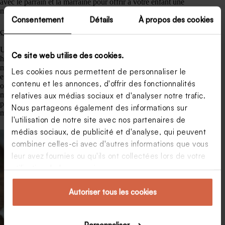
avec le parrain et la marraine pour offrir à votre enfant une
médaille de baptême la plus originale possible.
Consentement
Détails
À propos des cookies
Quel type d’or ?
Une médaille de baptême, qu’elle soit religieuse ou laïque, est
Ce site web utilise des cookies.
habituellement en or, bien qu’il existe des modèles en métaux
moins nobles. Il existe différentes couleurs qui laissent de plus
Les cookies nous permettent de personnaliser le
en plus de possibilités pour offrir une médaille de baptême
contenu et les annonces, d'offrir des fonctionnalités
originale : si l’or jaune est la couleur traditionnelle des
médailles, l’or blanc et l’or rose sont de plus en plus
relatives aux médias sociaux et d'analyser notre trafic.
populaires auprès des familles souhaitant opter pour une
Nous partageons également des informations sur
médaille de baptême moderne.
l'utilisation de notre site avec nos partenaires de
médias sociaux, de publicité et d'analyse, qui peuvent
combiner celles-ci avec d'autres informations que vous
leur avez fournies ou qu'ils ont collectées lors de votre
utilisation de leurs services.
Autoriser tous les cookies
Personnaliser