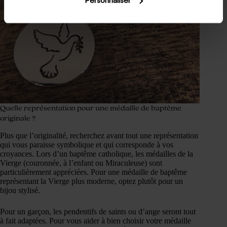
Quelle représentation pour une médaille de baptême
originale ?
Plus que l’originalité, recherchez avant tout une représentation
qui vous paraisse symbolique et qui corresponde à vos
croyances. Lors d’un baptême catholique, les médailles de la
Vierge (couronnée, à l’enfant ou Miraculeuse) sont
particulièrement appréciées. Pour une médaille de baptême
représentant la Vierge plus moderne, optez plutôt pour un
bijou stylisé.
Pour un garçon, les pendentifs de saints ou d’ange seront tout
à fait adaptées. Pour vous aider à bien choisir votre médaille