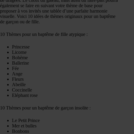
de dragées. Le choix du gâteau, mais aussi du faire-part pourra
également se faire en suivant votre thème de base pour
proposer à vos invités une tablée d’une parfaite harmonie
visuelle. Voici 10 idées de thèmes originaux pour un baptême
de garçon ou de fille.
10 Thèmes pour un baptême de fille atypique :
Princesse
Licorne
Bohème
Ballerine
Fée
Ange
Fleurs
Abeille
Coccinelle
Eléphant rose
10 Thèmes pour un baptême de garçon insolite :
Le Petit Prince
Mer et bulles
Bonbons