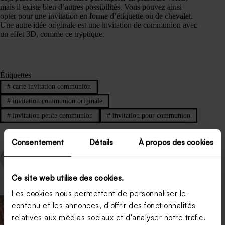
mais il existe bien d’autres possibilités. Vous pouvez ainsi
opter pour une invitation en forme d’étiquette ou de chevalet.
Une autre idée originale est une invitation de communion avec
un effet 3D, comme ce tryptique.
Étiquettes
#
carte invitation communion
#
invitation communion originale
#
invitation petite communion
#
invitation pour communion
Consentement
Détails
À propos des cookies
PRÉCÉDENT
SUIVANT
Ce site web utilise des cookies.
Les cookies nous permettent de personnaliser le
contenu et les annonces, d'offrir des fonctionnalités
relatives aux médias sociaux et d'analyser notre trafic.