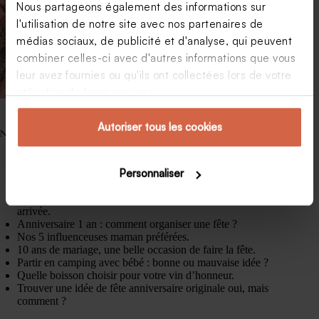
Nous partageons également des informations sur
l'utilisation de notre site avec nos partenaires de
médias sociaux, de publicité et d'analyse, qui peuvent
combiner celles-ci avec d'autres informations que vous
leur avez fournies ou qu'ils ont collectées lors de votre
utilisation de leurs services.
Autoriser tous les cookies
Nos articles les plus lus.
Dress code soirée : organiser une soirée à thème.
50 ans de mariage noce d’or : 5 manières originales de les
Personnaliser
fêter.
Quel texte pour accompagner de l’argent à un mariage ?
Affaire pour bébé : liste des choses à prévoir avant son
arrivée.
Anniversaire 1 an : comment organiser une fête ?
Nos 5 influenceuses maman préférées.
10 ans de mariage, une belle occasion de faire la fête.
Partir en camping avec bébé : bonne ou mauvaise idée ?
Quelle boisson choisir pour votre vin d’honneur.
Trouver une idée de fête anniversaire originale oui, mais
comment ?