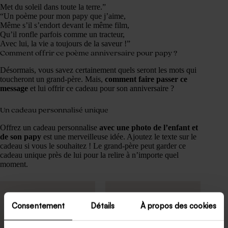
Met du soleil dans toute la terre.”
“Un poème pour mon papy que j’aime,
Même s’il s’endort devant le même film,
Qu’il ronfle parfois comme un tracteur,
Avec lui, la vie a toujours de la saveur !”
Comment offrir ce poème anniversaire pour papy ?
Désormais, vous savez certainement quels seront les mots qui
toucheront un grand-père. Mais,
comment faire passer ce
message
et lui offrir ce cadeau pour son anniversaire ?
Un cadeau personnalisé unique
Offrez un cadeau personnalise
avec une photo de l’enfant et
de son papy
est une merveilleuse idée. Ajoutez le texte sur le
cadeau si vous le souhaitez ! Le grand-père peut garder ce
cadeau unique près de lui pour la relire à n’importe quel
moment.
Consentement
Détails
À propos des cookies