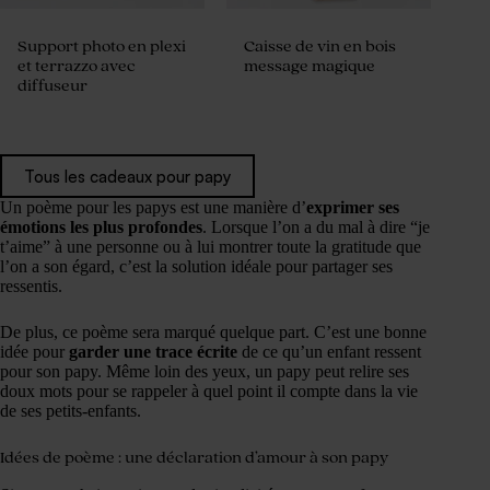
Support photo en plexi
Caisse de vin en bois
et terrazzo avec
message magique
diffuseur
Tous les cadeaux pour papy
Un poème pour les papys est une manière d’
exprimer ses
émotions les plus profondes
. Lorsque l’on a du mal à dire “je
t’aime” à une personne ou à lui montrer toute la gratitude que
l’on a son égard, c’est la solution idéale pour partager ses
ressentis.
De plus, ce poème sera marqué quelque part. C’est une bonne
idée pour
garder une trace écrite
de ce qu’un enfant ressent
pour son papy. Même loin des yeux, un papy peut relire ses
doux mots pour se rappeler à quel point il compte dans la vie
de ses petits-enfants.
Idées de poème : une déclaration d’amour à son papy