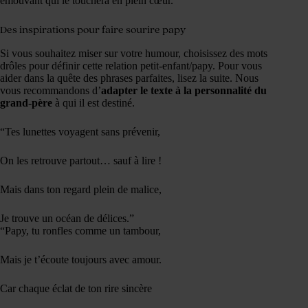
émouvant qui le touchera en plein cœur.
Des inspirations pour faire sourire papy
Si vous souhaitez miser sur votre humour, choisissez des mots
drôles pour définir cette relation petit-enfant/papy. Pour vous
aider dans la quête des phrases parfaites, lisez la suite. Nous
vous recommandons d’
adapter le texte à la personnalité du
grand-père
à qui il est destiné.
“Tes lunettes voyagent sans prévenir,
On les retrouve partout… sauf à lire !
Mais dans ton regard plein de malice,
Je trouve un océan de délices.”
“Papy, tu ronfles comme un tambour,
Mais je t’écoute toujours avec amour.
Car chaque éclat de ton rire sincère