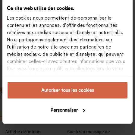
Ce site web utilise des cookies.
Les cookies nous permettent de personnaliser le
contenu et les annonces, d'offrir des fonctionnalités
relatives aux médias sociaux et d'analyser notre trafic.
Nous partageons également des informations sur
Panneau photos
Gant pour barbecue
aluminium pêle-mêle
en cuir le roi de la
l'utilisation de notre site avec nos partenaires de
grillade
médias sociaux, de publicité et d'analyse, qui peuvent
combiner celles-ci avec d'autres informations que vous
leur avez fournies ou qu'ils ont collectées lors de votre
utilisation de leurs services.
Autoriser tous les cookies
Personnaliser
Affiche définition
Sac à vin message de