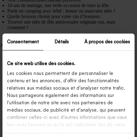
10 ans de mariage, une belle occasion de faire la fête.
Partir en camping avec bébé : bonne ou mauvaise idée ?
Quelle boisson choisir pour votre vin d’honneur.
Trouver une idée de fête anniversaire originale oui, mais
comment ?
Consentement
Détails
À propos des cookies
Articles récents
Combien de dragées dans un kilo ? Tableau comparatif par
type
Comment assortir ses cadeaux invités à son thème de
Ce site web utilise des cookies.
mariage ?
Les cookies nous permettent de personnaliser le
Les cadeaux invités mariage tendance en 2026
Carte de remerciement mariage champêtre : nos
contenu et les annonces, d'offrir des fonctionnalités
inspirations
relatives aux médias sociaux et d'analyser notre trafic.
Save the date : version papier ou digitale ?
Nous partageons également des informations sur
Peut-on envoyer un save the date sans lieu définitif ?
Support pour dragées à faire soi-même : 10 idées faciles et
l'utilisation de notre site avec nos partenaires de
tendance
médias sociaux, de publicité et d'analyse, qui peuvent
Comment faire demande en mariage : 10 idées originales
combiner celles-ci avec d'autres informations que vous
Mariage à l’église sans baptême : est-ce possible ?
Organiser une communion avec petit budget : nos astuces
leur avez fournies ou qu'ils ont collectées lors de votre
utilisation de leurs services.