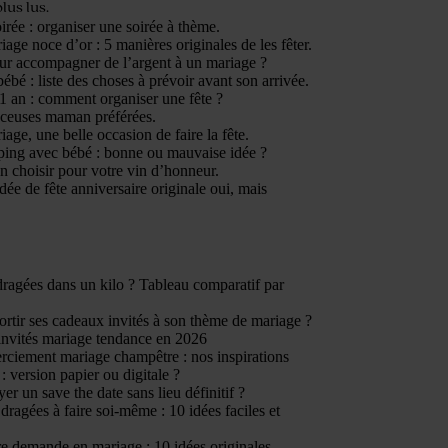
plus lus.
irée : organiser une soirée à thème.
age noce d’or : 5 manières originales de les fêter.
ur accompagner de l’argent à un mariage ?
ébé : liste des choses à prévoir avant son arrivée.
1 an : comment organiser une fête ?
nceuses maman préférées.
age, une belle occasion de faire la fête.
ping avec bébé : bonne ou mauvaise idée ?
n choisir pour votre vin d’honneur.
dée de fête anniversaire originale oui, mais
ragées dans un kilo ? Tableau comparatif par
tir ses cadeaux invités à son thème de mariage ?
invités mariage tendance en 2026
rciement mariage champêtre : nos inspirations
: version papier ou digitale ?
er un save the date sans lieu définitif ?
dragées à faire soi-même : 10 idées faciles et
e demande en mariage : 10 idées originales