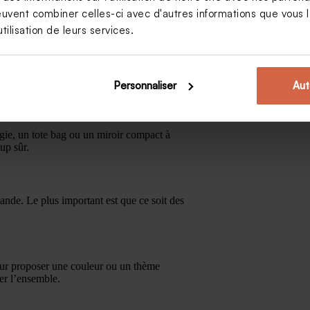
euvent combiner celles-ci avec d'autres informations que vous le
tilisation de leurs services.
 apporter votre rouge à lèvres, porter votre
ui craque, une larmichette à sécher, une
Personnaliser
Aut
iffeur demoiselle d’honneur, c’est la bonne
gie, un tote bag ou un miroir compact à
oup sûr.
ande. Le plus important est que ce soit des
leur proposer une couleur ou un thème
er l’ensemble.