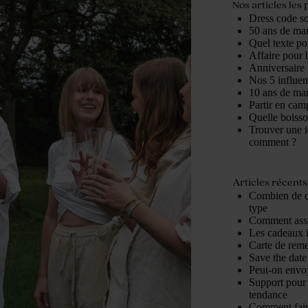
Nos articles les 
Dress code so
50 ans de mari
Quel texte po
Affaire pour b
Anniversaire 
Nos 5 influe
10 ans de mari
Partir en cam
Quelle boisso
Trouver une i
comment ?
Articles récents
Combien de d
type
Comment assor
Les cadeaux 
Carte de reme
Save the date 
Peut-on envoy
Support pour 
tendance
Comment fair