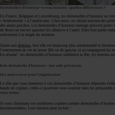
Demoiselles d’honneur versus témoins : quelles différences ?
En France, Belgique et Luxembourg, les demoiselles d’honneur ne rempl
«
bridesmaids
» à l’américaine. Chez nous, on choisit souvent des petite
des amies proches. Les demoiselles d’honneur mariage peuvent porter la t
de fleurs ou encore apporter les alliances à l’autel. Elles font partie int
activement à la magie du moment.
Quant aux
témoins
, leur rôle est beaucoup plus administratif et émotionn
l’enterrement de vie de jeune fille ou de garçon, et accompagnent les ma
En résumé : les demoiselles d’honneur subliment la fête, les témoins as
Role demoiselle d’honneur : une aide précieuse
Des amies en or pour l’organisation
Le rôle que vous donnerez à vos demoiselles d’honneur dépendra évide
bande de copines, celles-ci pourront vous soutenir dans les préparatifs 
vous verrez.
Si vous choisissez vos meilleures copines comme demoiselles d’honneur,
incontournables. Leur mission peut inclure :