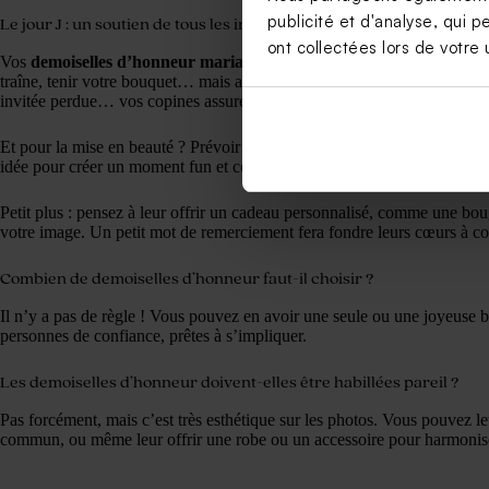
publicité et d'analyse, qui p
Le jour J : un soutien de tous les instants
ont collectées lors de votre u
Vos
demoiselles d’honneur mariage
seront là pour vous chouchouter :
traîne, tenir votre bouquet… mais aussi gérer les imprévus ! Une robe q
invitée perdue… vos copines assureront comme des pros.
Et pour la mise en beauté ? Prévoir un rendez-vous collectif chez un co
idée pour créer un moment fun et complice juste avant la cérémonie.
Petit plus : pensez à leur offrir un cadeau personnalisé, comme une bou
votre image. Un petit mot de remerciement fera fondre leurs cœurs à c
Combien de demoiselles d’honneur faut-il choisir ?
Il n’y a pas de règle ! Vous pouvez en avoir une seule ou une joyeuse b
personnes de confiance, prêtes à s’impliquer.
Les demoiselles d’honneur doivent-elles être habillées pareil ?
Pas forcément, mais c’est très esthétique sur les photos. Vous pouvez 
commun, ou même leur offrir une robe ou un accessoire pour harmonis