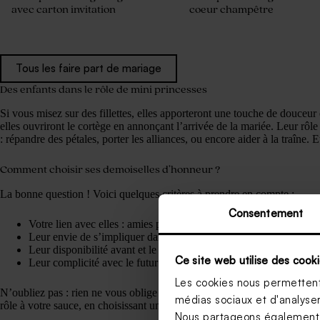
avec carton invitation
coeur champêtre
Tous les faire part de mariage
Des enfants dans le rôle de mini princesses
Si vous misez sur des fillettes, elles apporteront une touche de douceur 
elles ouvriront le cortège en annonçant l’arrivée de la mariée. Leur rôle
: répandre des pétales, porter les alliances, ou encore aider à la traîne. Et
Comment choisir ses demoiselles d’honneur ?
La bonne question ! Voici quelques critères à prendre en compte :
Consentement
Votre lien avec elles : amies proches, sœurs, cousines…
Leur envie de s’impliquer dans les préparatifs
Leur disponibilité avant et le jour du mariage
Ce site web utilise des cooki
Leur complicité avec le futur marié (on évite les tensions !)
Les cookies nous permettent 
N’oubliez pas : rien ne vous oblige à avoir les demoiselles d’honneur «
médias sociaux et d'analyser 
rôle à votre sauce, en choisissant une dame d’honneur plus âgée, ou en 
Nous partageons également de