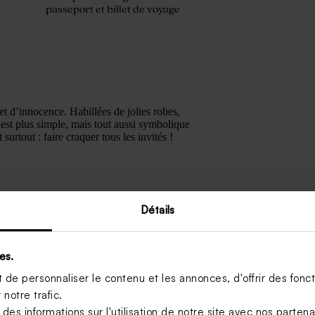
passeport et billet de voyage
et d’innocence. Habillées de jolies robes,
 est plus simple, mais tout aussi symbolique
 surtout : faire craquer tous les invités !
Détails
es.
de personnaliser le contenu et les annonces, d'offrir des foncti
 classiques ». Vous pouvez réinventer ce
notre trafic.
mixant âges et profils.
s informations sur l'utilisation de notre site avec nos parten