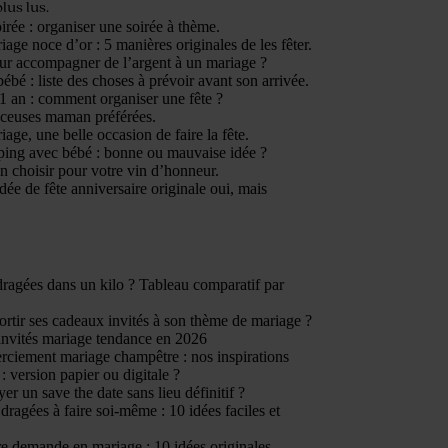
plus lus.
irée : organiser une soirée à thème.
age noce d’or : 5 manières originales de les fêter.
ur accompagner de l’argent à un mariage ?
ébé : liste des choses à prévoir avant son arrivée.
1 an : comment organiser une fête ?
nceuses maman préférées.
age, une belle occasion de faire la fête.
ping avec bébé : bonne ou mauvaise idée ?
n choisir pour votre vin d’honneur.
dée de fête anniversaire originale oui, mais
ragées dans un kilo ? Tableau comparatif par
tir ses cadeaux invités à son thème de mariage ?
invités mariage tendance en 2026
rciement mariage champêtre : nos inspirations
: version papier ou digitale ?
er un save the date sans lieu définitif ?
dragées à faire soi-même : 10 idées faciles et
e demande en mariage : 10 idées originales