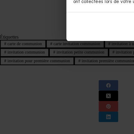
ont collectées lors de votre u
Étiquettes
#
carte de communion
#
carte invitation communion
#
invitation à
#
invitation communion
#
invitation petite communion
#
invitation
#
invitation pour première communion
#
invitation première communio