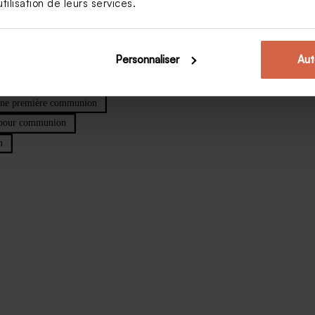
tilisation de leurs services.
Personnaliser
Aut
 une première communion
 pour communion
n