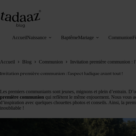
Passer
au
contenu
Accueil
Naissance
Baptême
Mariage
Communion
F
Accueil
Blog
Communion
Invitation première communion : l’
Invitation première communion : l’aspect ludique avant tout !
Les premiers communiants sont jeunes, mignons et plein d’entrain. D’où
première communion
qui reflètent le même enjouement. Nous vous a
d’inspiration avec quelques chouettes photos et conseils. Ainsi, la pr
inoubliable !