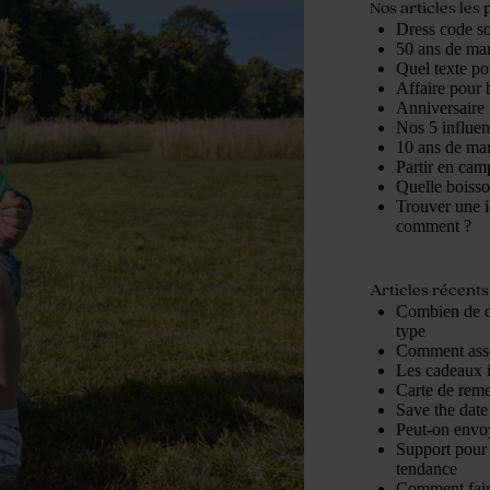
Nos articles les 
Dress code so
50 ans de mari
Quel texte po
Affaire pour b
Anniversaire 
Nos 5 influe
10 ans de mari
Partir en cam
Quelle boisso
Trouver une i
comment ?
Articles récents
Combien de d
type
Comment assor
Les cadeaux 
Carte de reme
Save the date 
Peut-on envoy
Support pour 
tendance
Comment fair