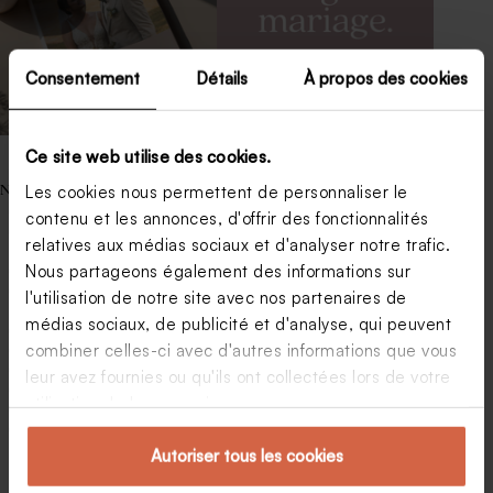
Consentement
Détails
À propos des cookies
Ce site web utilise des cookies.
Les cookies nous permettent de personnaliser le
Nos articles les plus lus.
Dress code soirée : organiser une soirée à thème.
contenu et les annonces, d'offrir des fonctionnalités
50 ans de mariage noce d’or : 5 manières originales de les
relatives aux médias sociaux et d'analyser notre trafic.
fêter.
Nous partageons également des informations sur
Quel texte pour accompagner de l’argent à un mariage ?
Affaire pour bébé : liste des choses à prévoir avant son
l'utilisation de notre site avec nos partenaires de
arrivée.
médias sociaux, de publicité et d'analyse, qui peuvent
Anniversaire 1 an : comment organiser une fête ?
combiner celles-ci avec d'autres informations que vous
Nos 5 influenceuses maman préférées.
10 ans de mariage, une belle occasion de faire la fête.
leur avez fournies ou qu'ils ont collectées lors de votre
Partir en camping avec bébé : bonne ou mauvaise idée ?
utilisation de leurs services.
Quelle boisson choisir pour votre vin d’honneur.
Trouver une idée de fête anniversaire originale oui, mais
comment ?
Autoriser tous les cookies