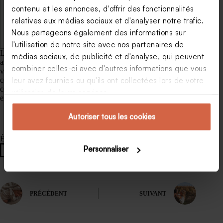
+
T
contenu et les annonces, d'offrir des fonctionnalités
3
6
10
5
13
20
10
22
44
O
relatives aux médias sociaux et d'analyser notre trafic.
90
90
00
00
00
00
00
70
00
TA
0 €
0 €
0 €
0 €
0 €
0 €
0 €
0 €
0
Nous partageons également des informations sur
L
€
l'utilisation de notre site avec nos partenaires de
Le budget mariage pour 50, 100 ou 200 personnes en 2024 est
médias sociaux, de publicité et d'analyse, qui peuvent
assez subjectif. Selon l’ambiance que vous souhaitez pour
combiner celles-ci avec d'autres informations que vous
votre mariage et les prestations choisies, les tarifs sont
complètement différents. La meilleure chose à faire pour
leur avez fournies ou qu'ils ont collectées lors de votre
connaître les dépenses est de
réaliser des devis
selon vos
utilisation de leurs services.
envies.
Autoriser tous les cookies
Étiquettes
Personnaliser
#
activité mariage
#
activités fun mariage
PRÉCÉDENT
SUIVANT