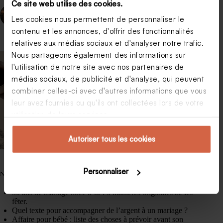
Ce site web utilise des cookies.
PRÉCÉDENT
SUIVANT
Les cookies nous permettent de personnaliser le
contenu et les annonces, d'offrir des fonctionnalités
relatives aux médias sociaux et d'analyser notre trafic.
Nous partageons également des informations sur
l'utilisation de notre site avec nos partenaires de
médias sociaux, de publicité et d'analyse, qui peuvent
combiner celles-ci avec d'autres informations que vous
leur avez fournies ou qu'ils ont collectées lors de votre
utilisation de leurs services.
Autoriser tous les cookies
Personnaliser
Nos articles les plus lus.
Dress code soirée : organiser une soirée à thème.
50 ans de mariage noce d’or : 5 manières originales de les
fêter.
Quel texte pour accompagner de l’argent à un mariage ?
Affaire pour bébé : liste des choses à prévoir avant son