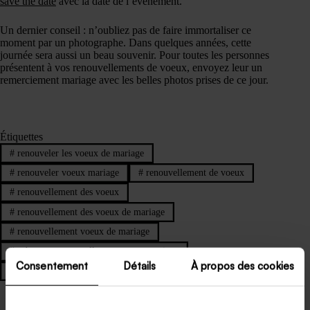
save the date
avec la date de l’événement.
Un dernier conseil : n’oubliez pas de faire immortaliser ce
moment par un photographe. Dans quelques années, cette
journée sera aussi un beau souvenir. Pour toutes les personnes
présentent à vos renouvellements de voeux, envoyez leur un
remerciement mariage avec les belles photos prises de ce jour.
Étiquettes
#
renouveler les voeux de mariage
#
renouveler voeux mariage
#
renouvellement de voeux
#
renouvellement des voeux
#
renouvellement des voeux de mariage
#
renouvellement voeux de mariage
#
robe pour renouvellement voeux mariage
Consentement
Détails
À propos des cookies
#
voeux anniversaire de mariage