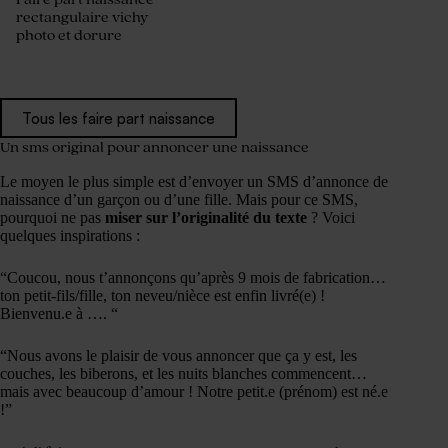
rectangulaire vichy
photo et dorure
Tous les faire part naissance
Un sms original pour annoncer une naissance
Le moyen le plus simple est d’envoyer un SMS d’annonce de
naissance d’un garçon ou d’une fille. Mais pour ce SMS,
pourquoi ne pas
miser sur l’originalité du texte
? Voici
quelques inspirations :
“Coucou, nous t’annonçons qu’après 9 mois de fabrication…
ton petit-fils/fille, ton neveu/nièce est enfin livré(e) !
Bienvenu.e à …. “
“Nous avons le plaisir de vous annoncer que ça y est, les
couches, les biberons, et les nuits blanches commencent…
mais avec beaucoup d’amour ! Notre petit.e (prénom) est né.e
!”