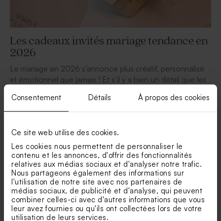
Les cadeaux invités mariage tendance en
2026
Le mariage en 2026 s’annonce plus créatif, personnalisé
et émotionnel que jamais ! Et s’il y a bien un détail que les
invités adorent découvrir sur les tables ou à la sortie de
Consentement
Détails
À propos des cookies
cérémonie, ce sont les cadeaux invités mariage. Ces
petites attentions font toujours leur effet et laissent un joli
souvenir du grand jour. […]
Ce site web utilise des cookies.
Lire la suite
Les cookies nous permettent de personnaliser le
contenu et les annonces, d'offrir des fonctionnalités
relatives aux médias sociaux et d'analyser notre trafic.
Nous partageons également des informations sur
l'utilisation de notre site avec nos partenaires de
Découvrez + d’inspiration sur notre blog
médias sociaux, de publicité et d'analyse, qui peuvent
combiner celles-ci avec d'autres informations que vous
leur avez fournies ou qu'ils ont collectées lors de votre
utilisation de leurs services.