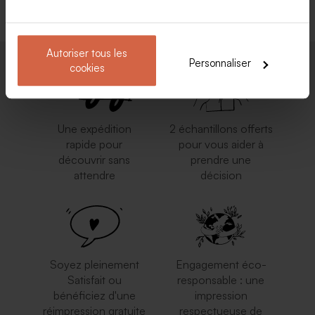
Autoriser tous les
Personnaliser
cookies
Une expédition
2 échantillons offerts
rapide pour
pour vous aider à
découvrir sans
prendre une
attendre
décision
Soyez pleinement
Engagement éco-
Satisfait ou
responsable : une
bénéficiez d'une
impression
réimpression gratuite
respectueuse de