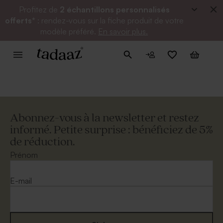
Profitez de
2 échantillons personnalisés
offerts*
: rendez-vous sur la fiche produit de votre
modèle préféré.
En savoir plus.
Abonnez-vous à la newsletter et restez
informé. Petite surprise : bénéficiez de 5%
de réduction.
Prénom
E-mail