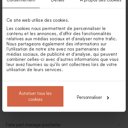
Faire part mariage eucalyptus
Faire part mariage kraft
Ce site web utilise des cookies.
Les cookies nous permettent de personnaliser le
Faire-part mariage doré
contenu et les annonces, d'offrir des fonctionnalités
relatives aux médias sociaux et d'analyser notre trafic.
Nous partageons également des informations sur
Faire part mariage calque
l'utilisation de notre site avec nos partenaires de
médias sociaux, de publicité et d'analyse, qui peuvent
combiner celles-ci avec d'autres informations que vous
Faire-part mariage fleurs séchées
leur avez fournies ou qu'ils ont collectées lors de votre
utilisation de leurs services.
Faire part mariage hiver
Autoriser tous les
Faire part mariage vintage
Personnaliser
cookies
Faire part mariage vert
Faire part mariage pochette