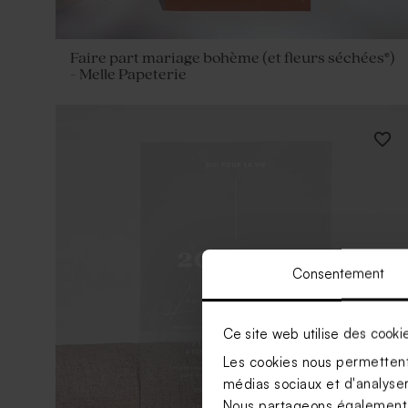
Faire part mariage bohème (et fleurs séchées*)
- Melle Papeterie
Consentement
Ce site web utilise des cooki
Les cookies nous permettent 
médias sociaux et d'analyser 
Nous partageons également de