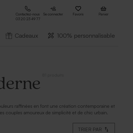
Contactez-nous
Se connecter
Favoris
Panier
03 20 23 49 77
Cadeaux
100% personnalisable
81 produits
derne
couleurs raffinées en font une création contemporaine et
es couples amoureux de simplicité et de chic urbain.
TRIER PAR