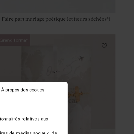
Faire part mariage poétique (et fleurs séchées*)
Grand format
À propos des cookies
onnalités relatives aux
aires de médias sociaux, de