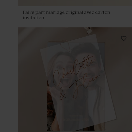
Faire part mariage original avec carton
invitation