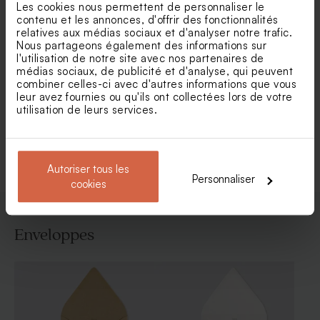
Les cookies nous permettent de personnaliser le
contenu et les annonces, d'offrir des fonctionnalités
relatives aux médias sociaux et d'analyser notre trafic.
Nous partageons également des informations sur
l'utilisation de notre site avec nos partenaires de
médias sociaux, de publicité et d'analyse, qui peuvent
Faire part mariage arche
Faire part mariage photo
double volet et dorure
calque et dorure
combiner celles-ci avec d'autres informations que vous
leur avez fournies ou qu'ils ont collectées lors de votre
utilisation de leurs services.
Voir toute la collection Faire-part mariage
Autoriser tous les
Personnaliser
cookies
Enveloppes