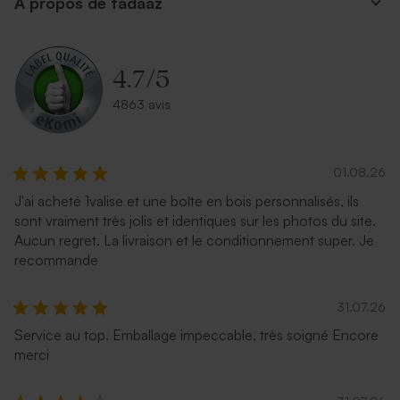
A propos de tadaaz
Enveloppe carrée noire
Enveloppe carrée argent
4.7
/
5
4863 avis
01.08.26
J'ai acheté 1valise et une boîte en bois personnalisés, ils
sont vraiment très jolis et identiques sur les photos du site.
Carrément rouge
Enveloppe recyclée mariage
Aucun regret. La livraison et le conditionnement super. Je
carrée
recommande
31.07.26
Service au top. Emballage impeccable, très soigné Encore
merci