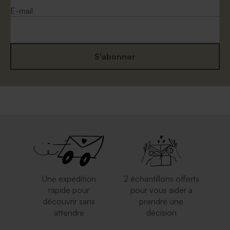
E-mail
S'abonner
Enveloppe mariage carrée
Enveloppe mariage calque
eucalyptus
blanche
Une expédition
2 échantillons offerts
rapide pour
pour vous aider à
découvrir sans
prendre une
attendre
décision
Enveloppe blanche
Elégante enveloppe blanche