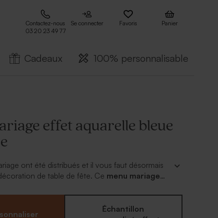
Contactez-nous
Se connecter
Favoris
Panier
03 20 23 49 77
Cadeaux
100% personnalisable
riage effet aquarelle bleue
re
ariage ont été distribués et il vous faut désormais
décoration de table de fête. Ce
menu mariage
e bleue et dorure
chic présentera vos délicieux
légante. Au recto, vos prénoms et date en or et
el des motifs accompagnera vos délicieux mets que
Échantillon
sonnaliser