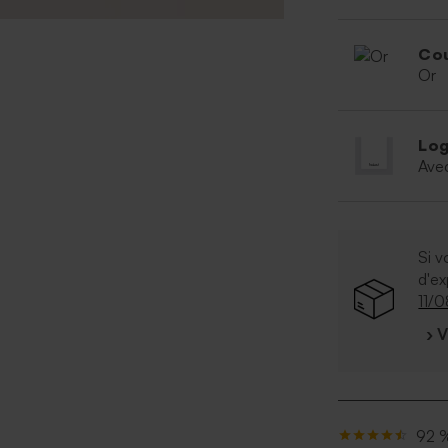
Cou
Or
Log
Ave
Si v
d'e
11/
› 
92 %