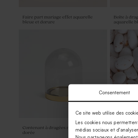
Faire part mariage effet aquarelle
Boîte à dra
bleue et dorure
aquarelle b
Consentement
Ce site web utilise des cooki
Les cookies nous permettent 
Contenant à dragées mariage cloche
Dragées ma
médias sociaux et d'analyser 
dorée
kg (± 300 ex
Nous partageons également de