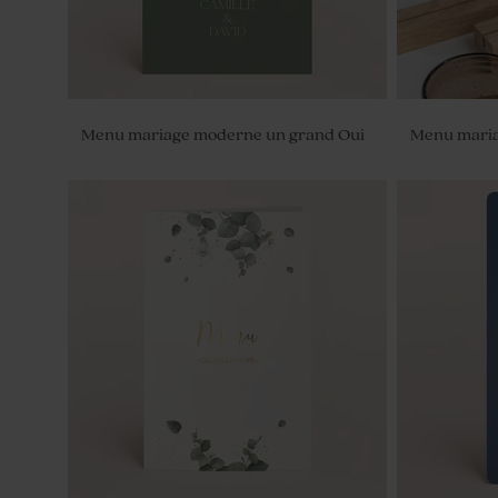
Menu mariage moderne un grand Oui
Menu maria
Tube à bulles mariage or
Boîte métal