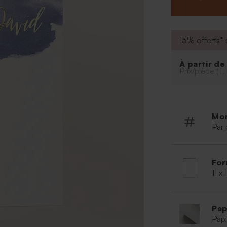
vous inscrirez à
soirée suffira à 
15% offerts* s
À partir d
Prix/pièce (T.
Mo
Par 
For
11 x
Pap
Papi