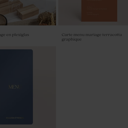
ge en plexiglas
Carte menu mariage terracotta
graphique
 mariage dorée