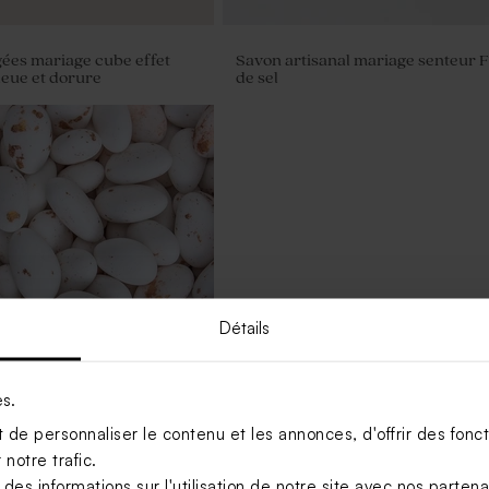
gées mariage cube effet
Savon artisanal mariage senteur F
leue et dorure
de sel
Détails
es.
de personnaliser le contenu et les annonces, d'offrir des foncti
riage marbré or amande 1
notre trafic.
)
s informations sur l'utilisation de notre site avec nos parten