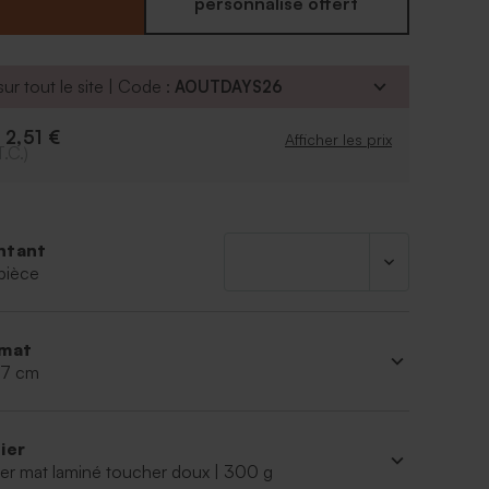
 l'intérieur. Au dos, un simple bon appétit ou bonne
personnalisé offert
finaliser votre personnalisation.
ur tout le site | Code :
AOUTDAYS26
2,51 €
e
Afficher les prix
T.C.)
ntant
pièce
mat
 17 cm
ier
er mat laminé toucher doux | 300 g