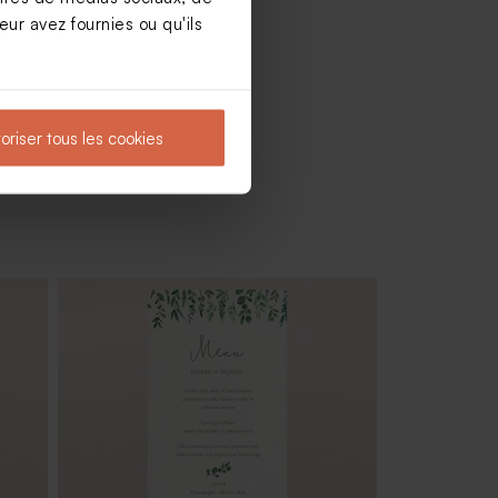
ur avez fournies ou qu'ils
oriser tous les cookies
Dragées mariage blanches avec
marbrure or 1 kg (± 1120 ex)