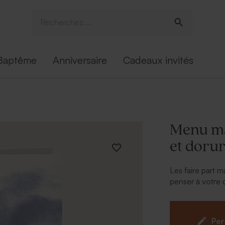
Baptême
Anniversaire
Cadeaux invités
Menu ma
et doru
Les faire part m
penser à votre 
effet aquarell
mets de façon é
relief. Un rapp
Per