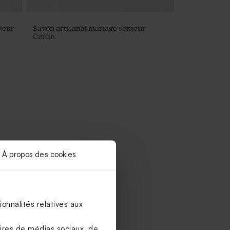
leur
Savon artisanal mariage senteur
Citron
À propos des cookies
onnalités relatives aux
aires de médias sociaux, de