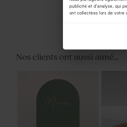
publicité et d'analyse, qui p
ont collectées lors de votre u
Nos clients ont aussi aimé...
Dragées mariage marbées or et blanc
Dragées mar
chocolat 195