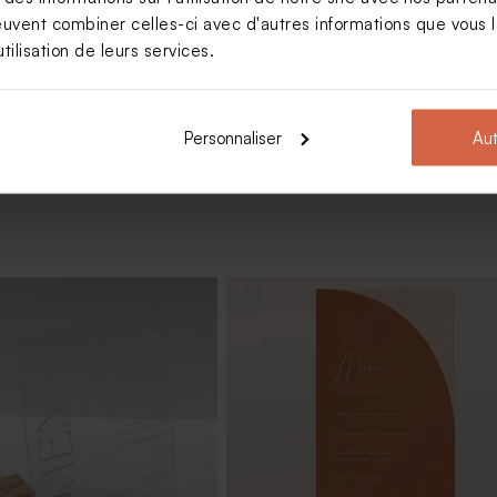
euvent combiner celles-ci avec d'autres informations que vous le
tilisation de leurs services.
Voir +
Personnaliser
Aut
iage lentilles XS or goût
Dragées mariage sucrés ronds
 gr (± 507 ex)
marbrés d'or 750 gr (± 195 ex)