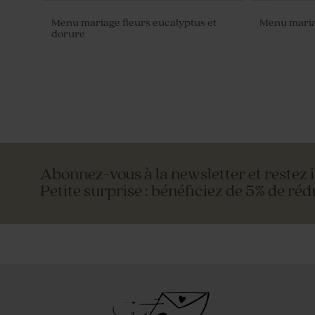
Menu mariage fleurs eucalyptus et
Menu maria
dorure
Abonnez-vous à la newsletter et restez 
Petite surprise : bénéficiez de 5% de réd