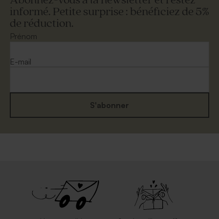
Abonnez-vous à la newsletter et restez
informé. Petite surprise : bénéficiez de 5%
de réduction.
Enveloppe mariage noire
Enveloppe couleur blanche
Prénom
E-mail
S'abonner
Enveloppe rectangulaire
Enveloppe mariage
mariage papier recyclé
eucalyptus
moucheté