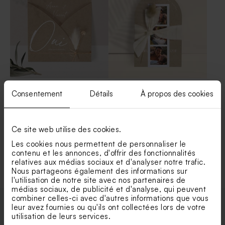
Faire part mariage pochette
Faire part mariage forme
Consentement
Détails
À propos des cookies
kraft (et fleurs séchées*)
originale, ruban et
photomaton (et fleurs
séchées*)
Ce site web utilise des cookies.
Les cookies nous permettent de personnaliser le
Voir toute la collection Faire-part mariage
contenu et les annonces, d'offrir des fonctionnalités
relatives aux médias sociaux et d'analyser notre trafic.
Nous partageons également des informations sur
l'utilisation de notre site avec nos partenaires de
médias sociaux, de publicité et d'analyse, qui peuvent
combiner celles-ci avec d'autres informations que vous
leur avez fournies ou qu'ils ont collectées lors de votre
utilisation de leurs services.
Enveloppes