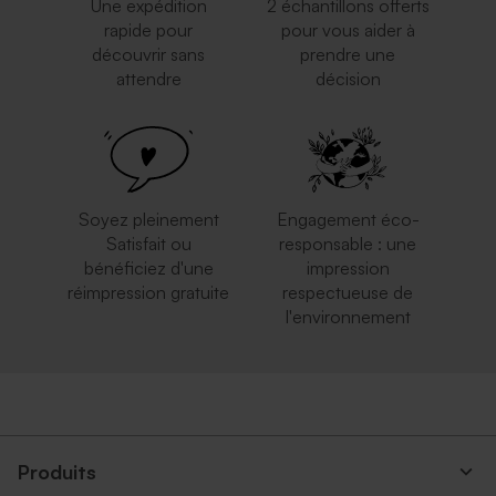
Une expédition
2 échantillons offerts
rapide pour
pour vous aider à
découvrir sans
prendre une
attendre
décision
Enveloppe mariage dorée
Enveloppe mariage grand
format crème
Soyez pleinement
Engagement éco-
Satisfait ou
responsable : une
bénéficiez d'une
impression
réimpression gratuite
respectueuse de
l'environnement
Enveloppe mariage rouille
Enveloppe mariage bleu nuit
grand format
Produits