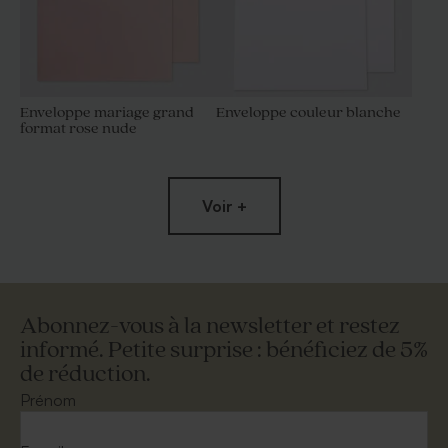
Enveloppe mariage grand
Enveloppe couleur blanche
format rose nude
Voir +
Abonnez-vous à la newsletter et restez
informé. Petite surprise : bénéficiez de 5%
de réduction.
Enveloppe mariage grand
Enveloppe mariage
format crème
eucalyptus
Prénom