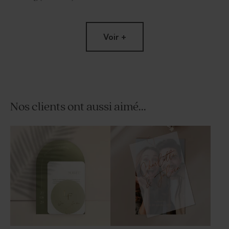
Voir +
Nos clients ont aussi aimé...
Dragées mariage nude 1 kg (±
Savon artisanal rond
240 ex)
mariage - fleurs hibiscus