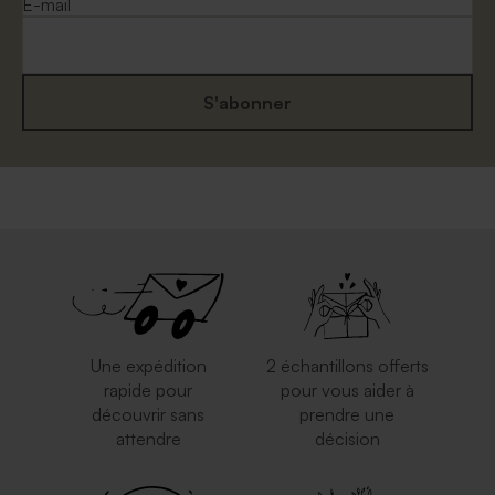
E-mail
S'abonner
Enveloppe rectangulaire
Enveloppe mariage dorée
mariage papier recyclé
moucheté
Une expédition
2 échantillons offerts
rapide pour
pour vous aider à
découvrir sans
prendre une
attendre
décision
Enveloppe mariage rouille
Enveloppe mariage bleu nuit