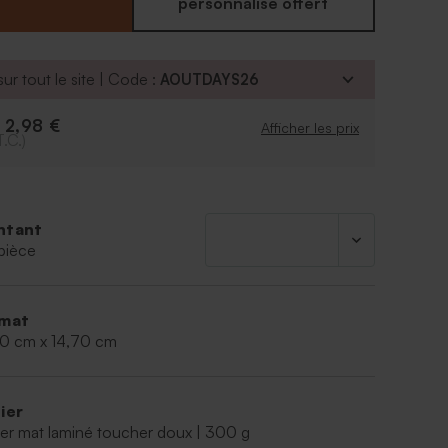
personnalisé offert
ur tout le site | Code :
AOUTDAYS26
2,98 €
e
Afficher les prix
T.C.)
ntant
pièce
mat
70 cm x 14,70 cm
ier
er mat laminé toucher doux | 300 g