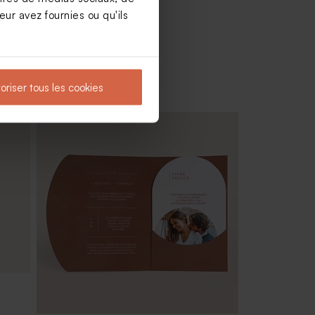
ur avez fournies ou qu'ils
oriser tous les cookies
Boîte métal mariage dorée