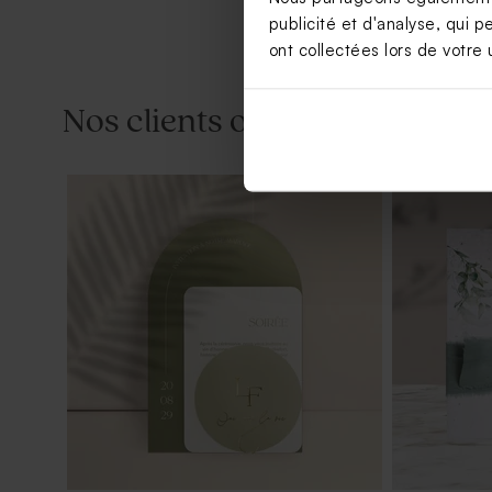
publicité et d'analyse, qui p
ont collectées lors de votre u
Nos clients ont aussi aimé...
Dragées mariage sucrés ronds
Dragées ma
marbrés d'or 750 gr (± 195 ex)
marbrure or 