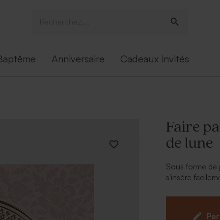
Baptême
Anniversaire
Cadeaux invités
Faire pa
de lune
Sous forme de p
s'insère facilem
dorure or brilla
* Pompon doré 
Per