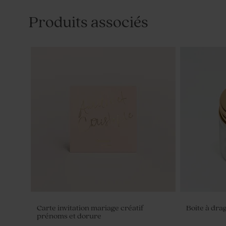
Produits associés
Carte invitation mariage créatif
Boite à dra
prénoms et dorure