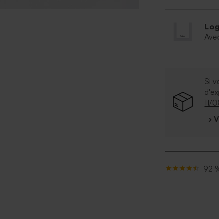
Log
Ave
Si v
d'e
11/
› 
92 %