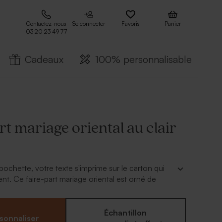
Contactez-nous
Se connecter
Favoris
Panier
03 20 23 49 77
Cadeaux
100% personnalisable
rt mariage oriental au clair
ochette, votre texte s'imprime sur le carton qui
ent. Ce faire-part mariage oriental est orné de
nte pour un effet chic garanti.
livré
Échantillon
sonnaliser