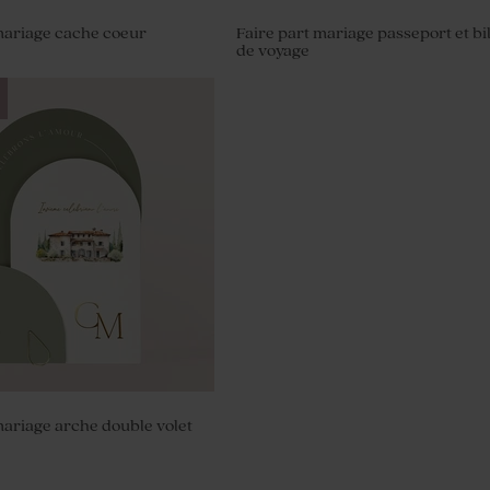
mariage cache coeur
Faire part mariage passeport et bil
de voyage
anal mariage senteur
mariage arche double volet