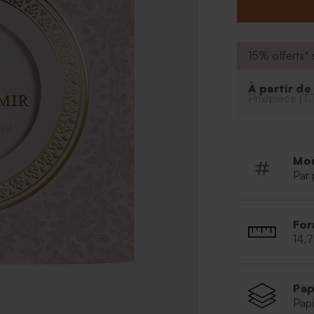
15% offerts* s
À partir d
Prix/pièce (T.
Mo
Par 
For
14,
Pap
Papi