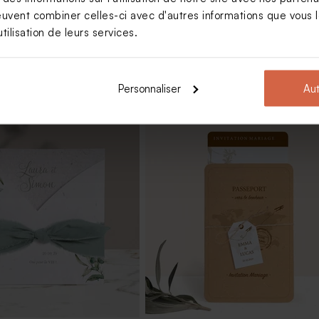
euvent combiner celles-ci avec d'autres informations que vous le
tilisation de leurs services.
Personnaliser
Aut
riage blanches avec
Tube à bulles mariage or
1 kg (± 1120 ex)