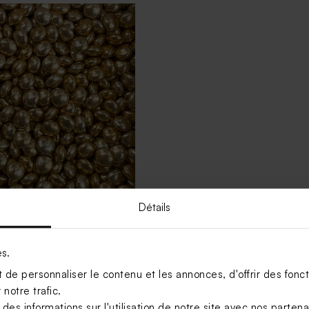
Détails
iage lentilles XS or goût
 gr (± 507 ex)
es.
de personnaliser le contenu et les annonces, d'offrir des foncti
Voir +
notre trafic.
s informations sur l'utilisation de notre site avec nos parten