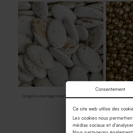
Consentement
Dragées mariage marbées or et blanc
Dragées mar
chocolat 195
Ce site web utilise des cooki
Les cookies nous permettent 
médias sociaux et d'analyser 
Nous partageons également de