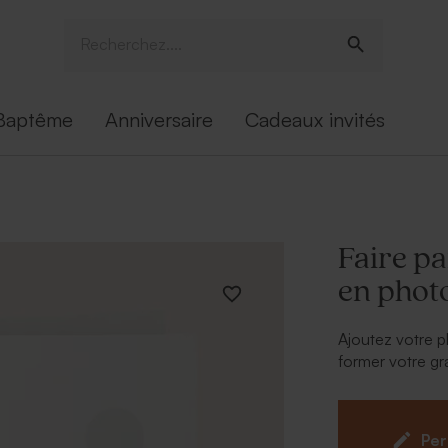
Baptême
Anniversaire
Cadeaux invités
Faire pa
en phot
Ajoutez votre p
former votre g
texte avec tous l
Per