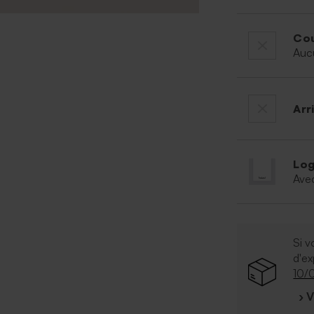
Cou
Auc
Arr
Log
Ave
Si v
d'e
10/
› 