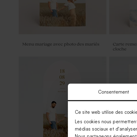
Menu mariage avec photo des mariés
Carte reme
cloche
Consentement
Ce site web utilise des cooki
Les cookies nous permettent 
médias sociaux et d'analyser 
Nous partageons également de