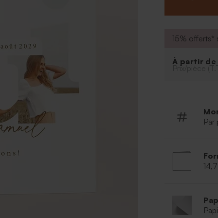
15% offerts* s
À partir d
Prix/pièce (T.
Mo
Par 
For
14,7
Pap
Papi