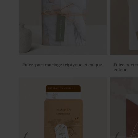
initiale
photo
Faire-part mariage triptyque et calque
Faire part 
calque