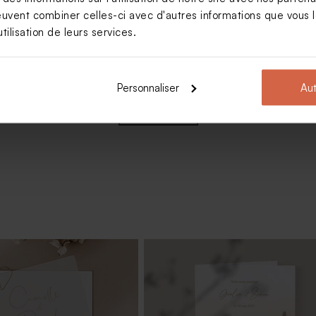
euvent combiner celles-ci avec d'autres informations que vous le
tilisation de leurs services.
envenue mariage avec
Personnaliser
Aut
Voir +
viette mariage calque avec