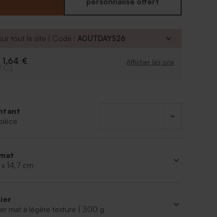
personnalisé offert
ur tout le site | Code :
AOUTDAYS26
1,64 €
e
Afficher les prix
T.C.)
ntant
pièce
mat
 x 14,7 cm
ier
er mat à légère texture | 300 g