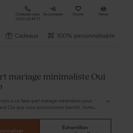
Contactez-nous
Se connecter
Favoris
Panier
03 20 23 49 77
Cadeaux
100% personnalisable
rt mariage minimaliste Oui
o
hoto à ce faire-part mariage minimaliste pour
rand Oui que vous prononcerez bientôt. Votre
es détails s'ajoutent à l'intérieur.
Échantillon
sonnaliser