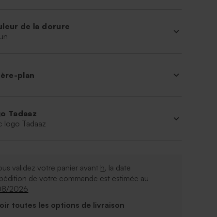
leur de la dorure
un
ière-plan
o Tadaaz
c logo Tadaaz
ous validez votre panier avant
h
, la date
xpédition de votre commande est estimée au
08/2026
Voir toutes les options de livraison