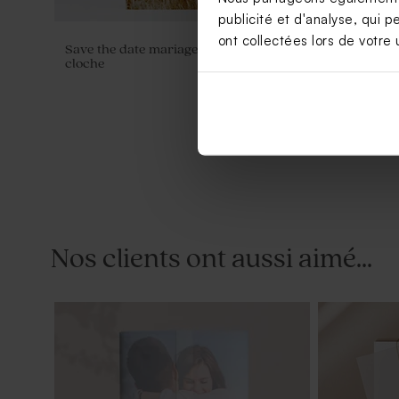
publicité et d'analyse, qui p
ont collectées lors de votre u
Save the date mariage original format
Panneau bi
cloche
photo
Nos clients ont aussi aimé...
Livret de messe mariage photo et
Rond de ser