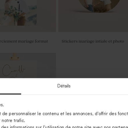
rciement mariage format
Stickers mariage intiale et photo
Détails
es.
de personnaliser le contenu et les annonces, d'offrir des foncti
notre trafic.
s informations sur l'utilisation de notre site avec nos parten