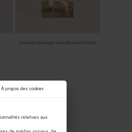
Etiquette mariage avec photo et initiale
À propos des cookies
onnalités relatives aux
aires de médias sociaux, de