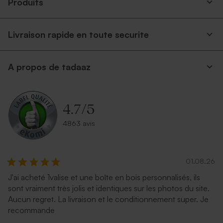
Produits
Livraison rapide en toute securite
Enveloppe rectangulaire
Enveloppe mariage
A propos de tadaaz
argent
terracotta
4.7
/
5
4863 avis
01.08.26
J'ai acheté 1valise et une boîte en bois personnalisés, ils
Enveloppe couleur bleu nuit
Enveloppe mariage
sont vraiment très jolis et identiques sur les photos du site.
émeraude
Aucun regret. La livraison et le conditionnement super. Je
recommande