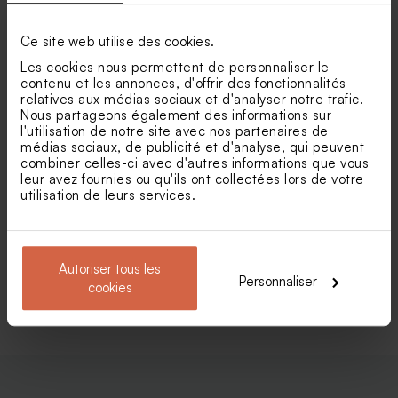
Contenant à dragées
Dragées mariage marbré or
mariage cloche dorée
amande 1 kg (± 300 ex)
Ce site web utilise des cookies.
Les cookies nous permettent de personnaliser le
contenu et les annonces, d'offrir des fonctionnalités
relatives aux médias sociaux et d'analyser notre trafic.
Nous partageons également des informations sur
l'utilisation de notre site avec nos partenaires de
médias sociaux, de publicité et d'analyse, qui peuvent
combiner celles-ci avec d'autres informations que vous
leur avez fournies ou qu'ils ont collectées lors de votre
Faire part mariage
Faire part mariage pochette
utilisation de leurs services.
passeport et billet de voyage
Amour pour toujours (et
fleurs séchées*)
Autoriser tous les
Personnaliser
Voir toute la collection Faire-part mariage
cookies