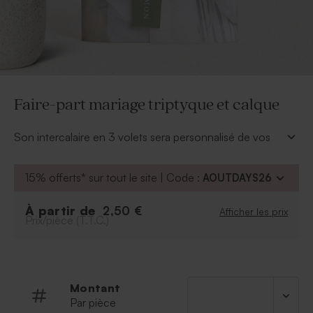
Faire-part mariage triptyque et calque
Son intercalaire en 3 volets sera personnalisé de vos
photos et texte d'annonce. Le tout avec une pochette
calque pour un faire-part mariage moderne.
15% offerts* sur tout le site | Code :
AOUTDAYS26
À personnaliser
:
Texte et photo
À partir de
2,50 €
Afficher les prix
Prix/pièce (T.T.C.)
Police et couleur de la police
Prénoms sur l'étiquette
Possibilité d'ajouter le symbole de votre choix
grâce à notre outil de personnalisation
Montant
À retenir
:
Par pièce