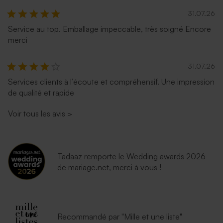
31.07.26
Service au top. Emballage impeccable, très soigné Encore
merci
31.07.26
Services clients à l’écoute et compréhensif. Une impression
Enveloppe mariage lavande
Enveloppe noire rectangle
de qualité et rapide
Voir tous les avis
>
Tadaaz remporte le Wedding awards 2026
de mariage.net, merci à vous !
Enveloppe blanche
autocollante
Recommandé par "Mille et une liste"