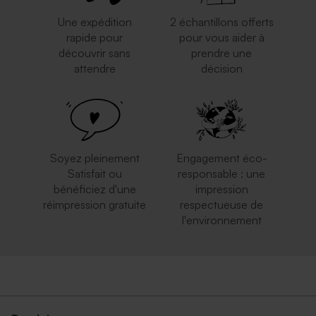
Une expédition
2 échantillons offerts
rapide pour
pour vous aider à
découvrir sans
prendre une
attendre
décision
Enveloppe crème
Enveloppe rouge
autocollante
rectangulaire
Soyez pleinement
Engagement éco-
Satisfait ou
responsable : une
bénéficiez d'une
impression
réimpression gratuite
respectueuse de
l'environnement
Enveloppe mariage rouille
Enveloppe papier kraft