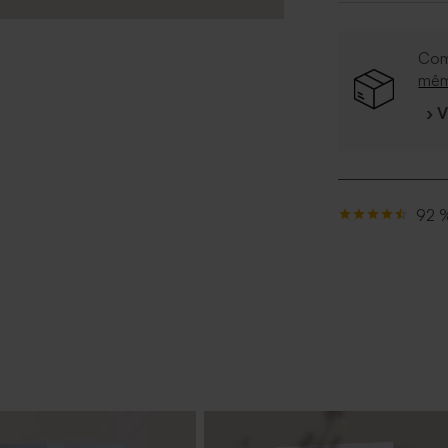
Com
mê
› 
92 %