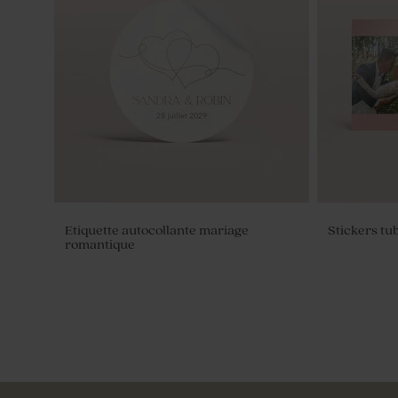
Rond de serviette mariage calque avec
Savon artis
photo
Citron
Etiquette autocollante mariage
Stickers tu
romantique