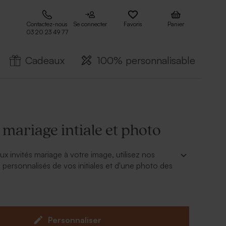
Contactez-nous
Se connecter
Favoris
Panier
03 20 23 49 77
Cadeaux
100% personnalisable
 mariage intiale et photo
x invités mariage à votre image, utilisez nos
 personnalisés de vos initiales et d'une photo des
r en ligne.
ue séparemment.
Personnaliser