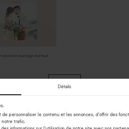
rciement mariage format
Voir +
Détails
es.
de personnaliser le contenu et les annonces, d'offrir des foncti
notre trafic.
s informations sur l'utilisation de notre site avec nos parten