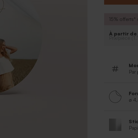
15% offerts* s
À partir d
Prix/pièce (T.
Mo
Par 
For
ø 4
Sti
Papi