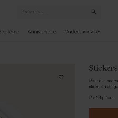
Baptême
Anniversaire
Cadeaux invités
Stickers
Pour des cadeau
stickers mariage
mariés.
Par 24 pièces
* À personnalise
* Bougie vend