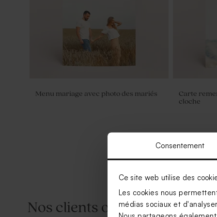
Menu mariage avec photo des mariés
Carte reme
cloche
Consentement
Ce site web utilise des cooki
Les cookies nous permettent 
médias sociaux et d'analyser 
Nos clients ont aussi aimé...
Nous partageons également de