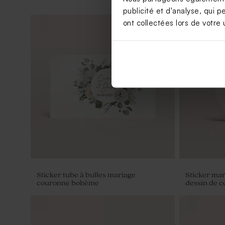
publicité et d'analyse, qui p
ont collectées lors de votre u
Etiquette mariage avec photo et initiale
Save the da
cloche
Sticker tube à bulles mariage
Sticker mar
couronne bohème
dessin de c