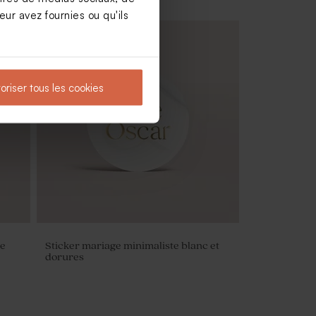
ur avez fournies ou qu'ils
oriser tous les cookies
Livret de messe mariage photo et
initiale
ue
Sticker mariage minimaliste blanc et
dorures