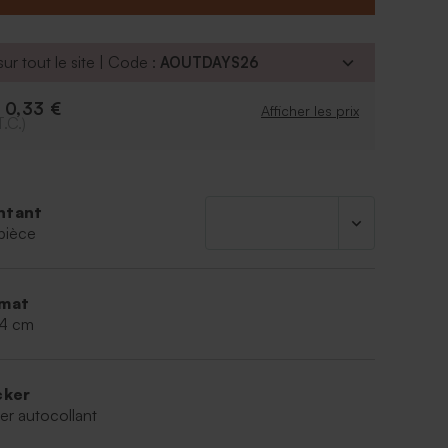
ur tout le site | Code :
AOUTDAYS26
0,33 €
e
Afficher les prix
T.C.)
ntant
pièce
mat
,4 cm
cker
er autocollant