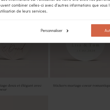
euvent combiner celles-ci avec d'autres informations que vous le
tilisation de leurs services.
Personnaliser
Aut
te mariage original format
Panneau bienvenue mariage avec
photo
iage doux et élégant avec
Stickers mariage coeur romantiq
oeur