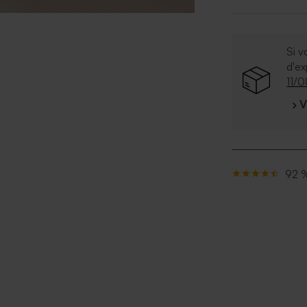
Si v
d'e
11/
› 
92 %