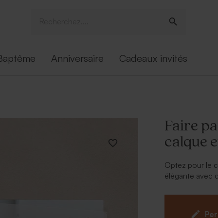
Baptême
Anniversaire
Cadeaux invités
Faire pa
calque 
Optez pour le c
élégante avec ca
grâce à notre ou
Per