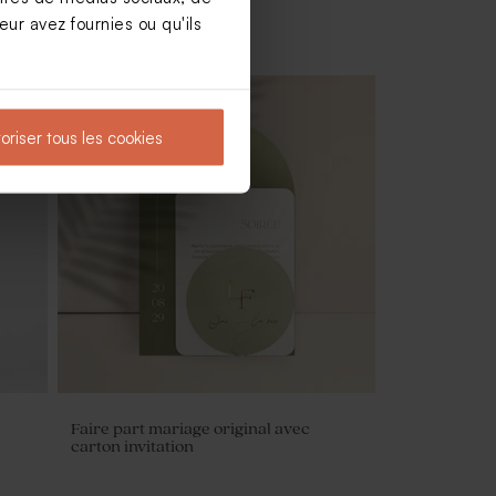
ur avez fournies ou qu'ils
oriser tous les cookies
Contenant à dragées mariage cloche
dorée
Faire part mariage original avec
carton invitation