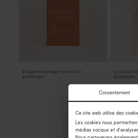
Étiquette mariage terracotta
Livret de m
graphique
graphique
Consentement
Ce site web utilise des cooki
Les cookies nous permettent 
médias sociaux et d'analyser 
Nous partageons également de