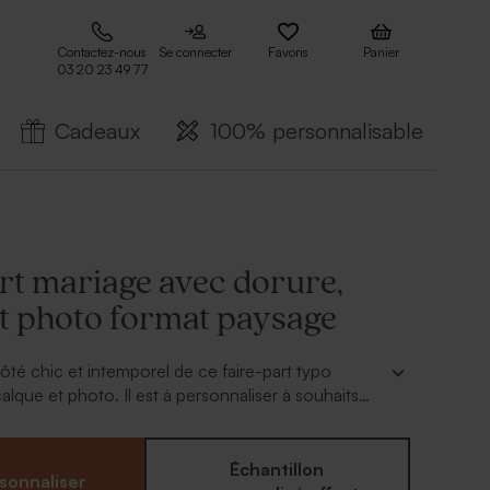
Contactez-nous
Se connecter
Favoris
Panier
03 20 23 49 77
Cadeaux
100% personnalisable
rt mariage avec dorure,
et photo format paysage
ôté chic et intemporel de ce faire-part typo
lque et photo. Il est à personnaliser à souhaits
til de personnalisation.
Échantillon
sonnaliser