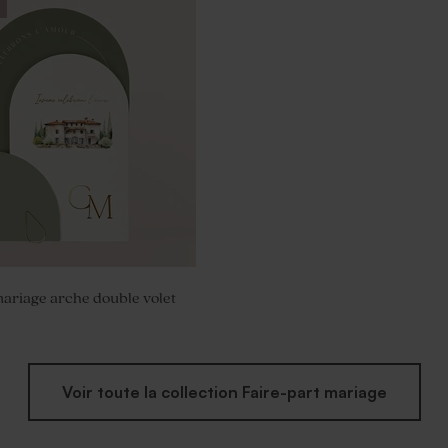
riage marbées or et blanc
mariage arche double volet
Voir toute la collection Faire-part mariage