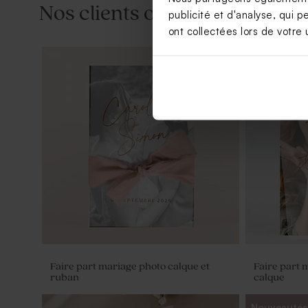
Nos clients ont aussi aimé...
publicité et d'analyse, qui p
ont collectées lors de votre u
Grand form
Marque-place mariage terracotta
Serviette m
graphique
Faire part mariage photo calque et
Faire part 
ruban
calque
Nouveautés