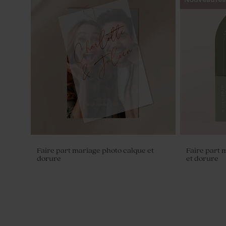
Dragées mariage marbré or amande 1
Dragées ma
kg (± 300 ex)
Faire part mariage photo calque et
Faire part 
dorure
et dorure