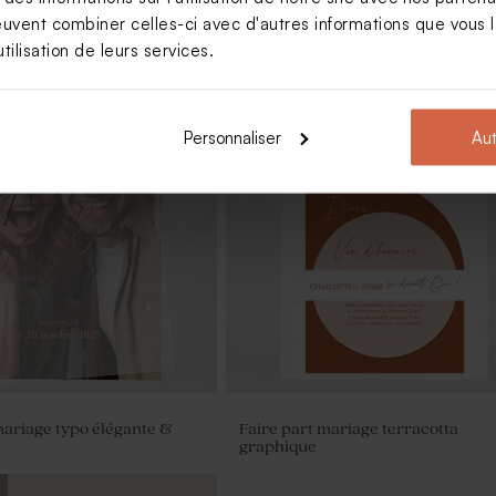
euvent combiner celles-ci avec d'autres informations que vous le
tilisation de leurs services.
at
Grand format
Personnaliser
Aut
ariage avec photo
Contenant dragée mariage
transparent couvercle cuivré
mariage typo élégante &
Faire part mariage terracotta
graphique