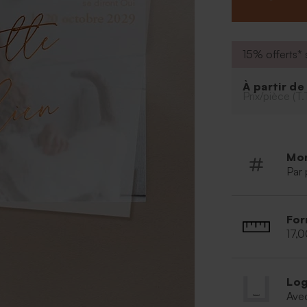
15% offerts* s
À partir d
Prix/pièce (T.
Mo
Par 
For
17,0
Log
Ave