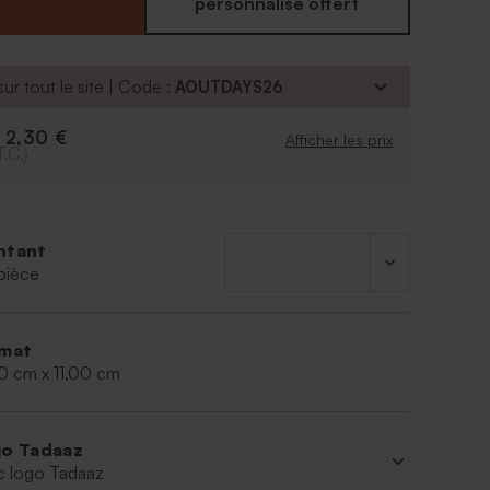
personnalisé offert
ur tout le site | Code :
AOUTDAYS26
2,30 €
e
Afficher les prix
T.C.)
ntant
pièce
mat
0 cm x 11,00 cm
o Tadaaz
c logo Tadaaz