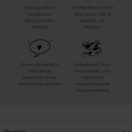
Une expédition
2 échantillons offerts
rapide pour
pour vous aider à
découvrir sans
prendre une
attendre
décision
Enveloppe mariage grand
Enveloppe mariage bleu nuit
format crème
Soyez pleinement
Engagement éco-
Satisfait ou
responsable : une
bénéficiez d'une
impression
réimpression gratuite
respectueuse de
l'environnement
Enveloppe mariage noire
Enveloppe mariage grand
format rose nude
Produits