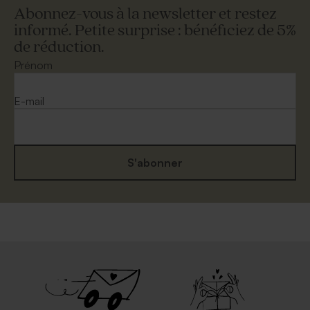
Abonnez-vous à la newsletter et restez
informé. Petite surprise : bénéficiez de 5%
de réduction.
Grande enveloppe papier
Enveloppe rectangulaire
kraft
mariage papier recyclé
Prénom
moucheté
E-mail
S'abonner
Enveloppe mariage
Enveloppe mariage dorée
eucalyptus