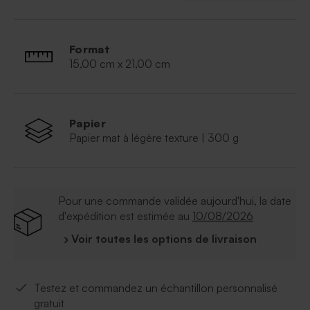
site, du save the date aux remerciements sans oublier
la décoration de table. L'originalité sera au rendez-
vous pour l'ensemble de votre papeterie.
Format
15,00 cm x 21,00 cm
Papier
Papier mat à légère texture | 300 g
Pour une commande validée aujourd'hui, la date
d'expédition est estimée au
10/08/2026
› Voir toutes les options de livraison
Testez et commandez un échantillon personnalisé
gratuit