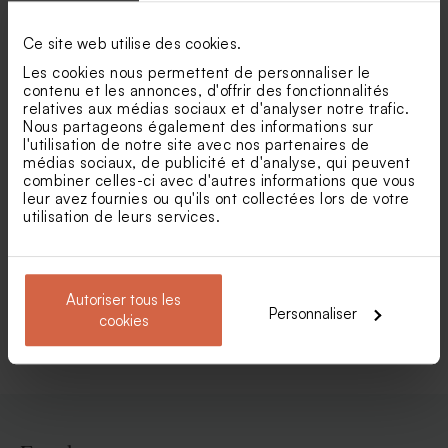
liège
macramé
Ce site web utilise des cookies.
Les cookies nous permettent de personnaliser le
contenu et les annonces, d'offrir des fonctionnalités
relatives aux médias sociaux et d'analyser notre trafic.
Nous partageons également des informations sur
l'utilisation de notre site avec nos partenaires de
médias sociaux, de publicité et d'analyse, qui peuvent
combiner celles-ci avec d'autres informations que vous
leur avez fournies ou qu'ils ont collectées lors de votre
utilisation de leurs services.
Faire part mariage original
Faire part mariage
avec carton invitation
passeport et billet de voyage
Autoriser tous les
Personnaliser
Voir toute la collection Faire-part mariage
cookies