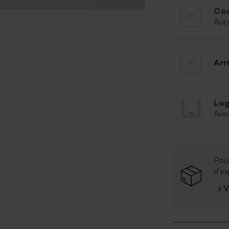
Cou
Auc
Arr
Log
Ave
Pour
d'ex
› 