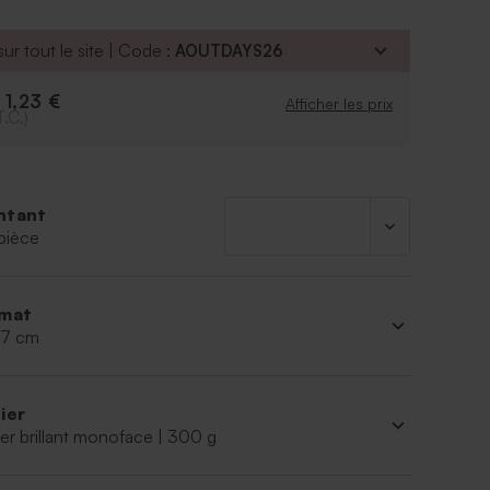
ur tout le site | Code :
AOUTDAYS26
1,23 €
e
Afficher les prix
T.C.)
ntant
pièce
mat
 17 cm
ier
er brillant monoface | 300 g