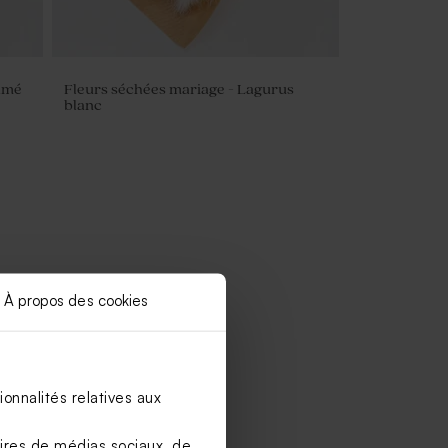
ramé
Fleurs séchées mariage - Lagurus
blanc
À propos des cookies
onnalités relatives aux
aires de médias sociaux, de