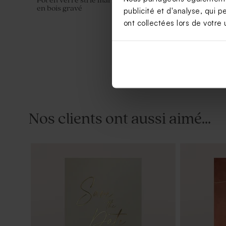
Pot en verre strié mariage couvercle
Fiole en ve
en bois gravé
publicité et d'analyse, qui p
ont collectées lors de votre u
Nos clients ont aussi aimé...
Contenant à dragées transparent rond
Vaporisateu
mariage
mariage