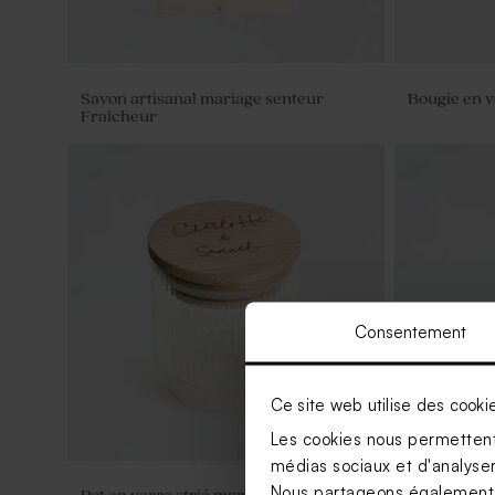
Savon artisanal mariage senteur
Bougie en v
Fraîcheur
Consentement
Ce site web utilise des cooki
Les cookies nous permettent 
médias sociaux et d'analyser 
Nous partageons également de