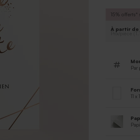
15% offerts* s
À partir d
Prix/pièce (T.
Mo
Par 
For
11 x
Pap
Papi