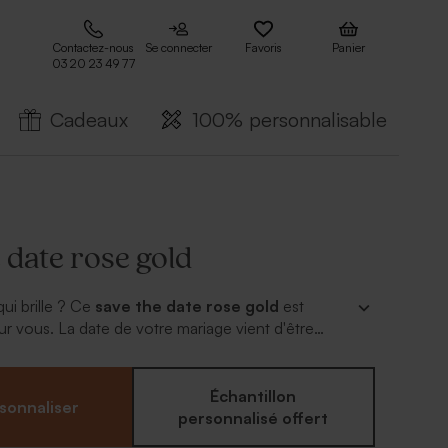
Contactez-nous
Se connecter
Favoris
Panier
03 20 23 49 77
Cadeaux
100% personnalisable
 date rose gold
ui brille ? Ce
save the date rose gold
est
ur vous. La date de votre mariage vient d'être
mps d'en informer tous vos invités. Annoncer votre
le vous en rêviez depuis votre demande en
d jour est enfin arrivé. Personnalisez votre texte
Échantillon
sonnaliser
férentes polices d'écriture, et ajoutez des symboles
personnalisé offert
es...