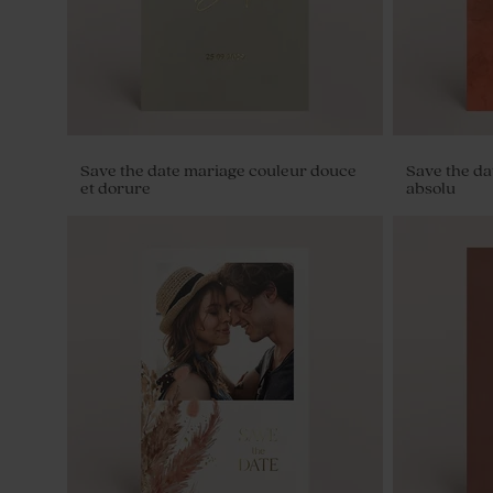
Save the date mariage couleur douce
Save the da
et dorure
absolu
Dragées mariage amande – blanches
brillantes - 1kg