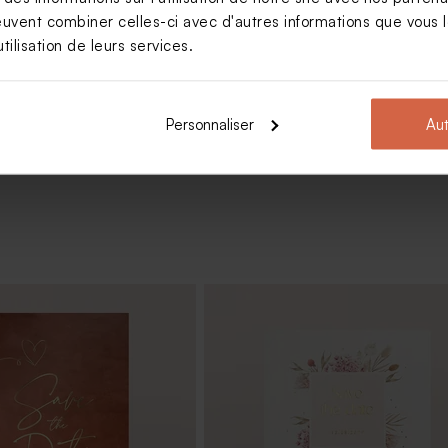
rre mariage
euvent combiner celles-ci avec d'autres informations que vous le
tilisation de leurs services.
Voir +
Personnaliser
Aut
r parfum en verre vide
Dragées mariage cuivre 1 kg (± 112