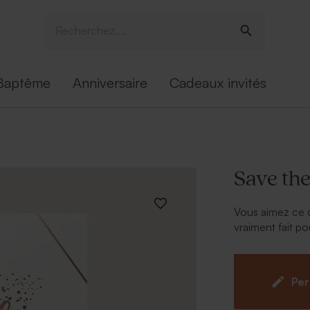
Baptême
Anniversaire
Cadeaux invités
Save the
Vous aimez ce q
vraiment fait po
fixée, il est te
union avec sty
mariage, le gran
Per
grâce à nos dif
: coeurs, allianc