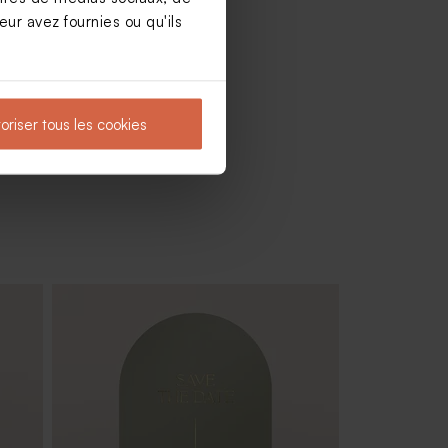
ur avez fournies ou qu'ils
oriser tous les cookies
0 ex)
Nougat mariage goût vanille 1 kg (± 70
ex)