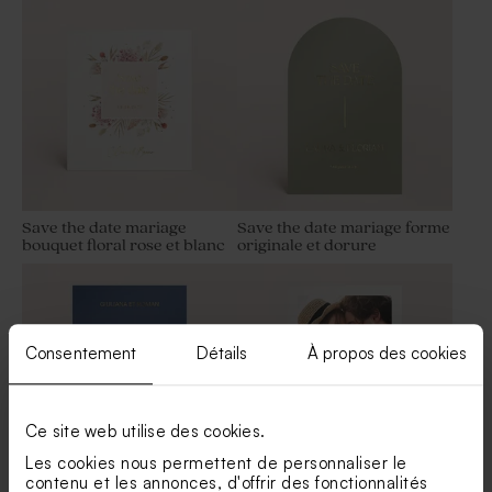
mariage Picasso 750 gr (±
senteur Lavande
185 ex)
Save the date mariage
Save the date mariage forme
bouquet floral rose et blanc
originale et dorure
Copeaux de savon rose pour
Sucette mariage lilas et bleu
cadeau invité mariage
Consentement
Détails
À propos des cookies
Ce site web utilise des cookies.
Les cookies nous permettent de personnaliser le
contenu et les annonces, d'offrir des fonctionnalités