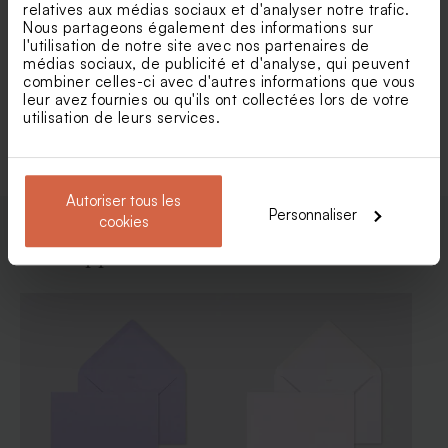
Save the date minimaliste et
Save the date mariage
relatives aux médias sociaux et d'analyser notre trafic.
dorure
pampa
Nous partageons également des informations sur
l'utilisation de notre site avec nos partenaires de
médias sociaux, de publicité et d'analyse, qui peuvent
combiner celles-ci avec d'autres informations que vous
Voir toute la collection Save the date
leur avez fournies ou qu'ils ont collectées lors de votre
utilisation de leurs services.
mariage
Autoriser tous les
Personnaliser
cookies
Enveloppes