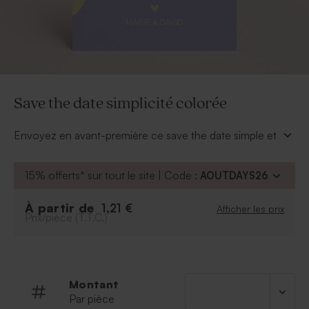
Save the date simplicité colorée
Envoyez en avant-première ce save the date simple et
coloré afin que vos convives puissent réserver leur
présence pour le jour de votre union.
15% offerts* sur tout le site | Code :
AOUTDAYS26
À personnaliser :
Votre texte
À partir de
1,21 €
Afficher les prix
Prix/pièce (T.T.C.)
Police et couleur de la police
Couleur de fond
Possibilité d'ajouter le symbole de votre choix
grâce à notre outil de personnalisation.
Montant
Par pièce