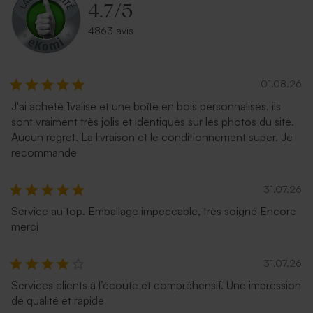
4.7
/
5
4863 avis
01.08.26
J'ai acheté 1valise et une boîte en bois personnalisés, ils
sont vraiment très jolis et identiques sur les photos du site.
Aucun regret. La livraison et le conditionnement super. Je
Enveloppe mariage
Enveloppe couleur bleu nuit
recommande
terracotta
31.07.26
Service au top. Emballage impeccable, très soigné Encore
merci
31.07.26
Services clients à l’écoute et compréhensif. Une impression
de qualité et rapide
Enveloppe mariage
Enveloppe noire rectangle