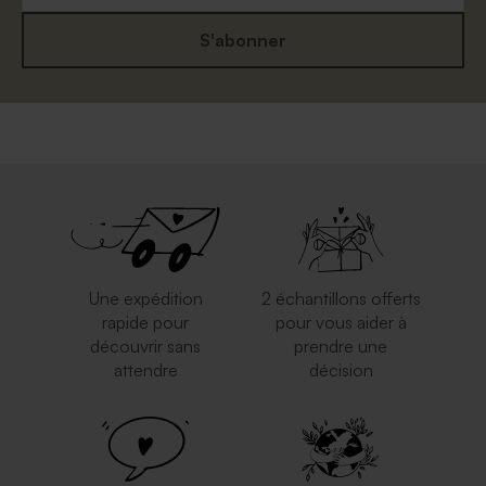
S'abonner
Enveloppe mariage
Magnifique enveloppe dorée
mouchetée papier naturel
Une expédition
2 échantillons offerts
rapide pour
pour vous aider à
découvrir sans
prendre une
attendre
décision
Jolie enveloppe rose nude
Enveloppe crème
autocollante