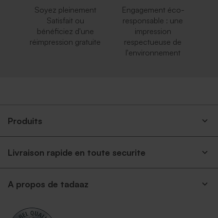
Soyez pleinement
Engagement éco-
Satisfait ou
responsable : une
bénéficiez d'une
impression
réimpression gratuite
respectueuse de
l'environnement
Enveloppe rouge
Enveloppe mariage rouille
rectangulaire
Produits
Livraison rapide en toute securite
A propos de tadaaz
Enveloppe papier kraft
Enveloppe rectangulaire
argent