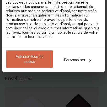
Les cookies nous permettent de personnaliser le
contenu et les annonces, d'offrir des fonctionnalités
relatives aux médias sociaux et d'analyser notre trafic.
Carte remerciement
Carte remerciement
Nous partageons également des informations sur
mariage arche minimaliste
mariage motif tampon save
l'utilisation de notre site avec nos partenaires de
beige
the date
médias sociaux, de publicité et d'analyse, qui peuvent
combiner celles-ci avec d'autres informations que vous
leur avez fournies ou qu'ils ont collectées lors de votre
utilisation de leurs services.
Voir toute la collection Carte
remerciement mariage
Autoriser tous les
Personnaliser
cookies
Enveloppes