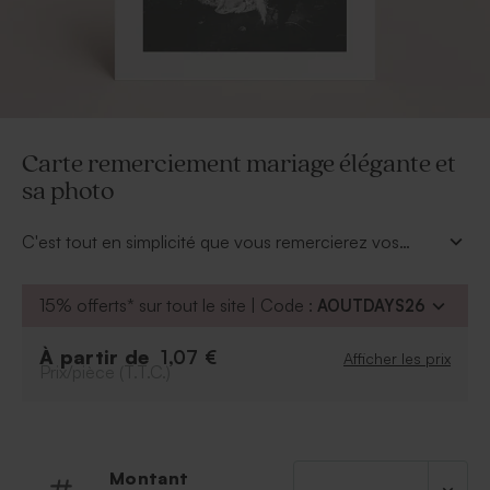
Carte remerciement mariage élégante et
sa photo
C'est tout en simplicité que vous remercierez vos
proches d'avoir rendu cette journée unique. Cette
carte de remerciement mariage fera un joli souvenir de
15% offerts* sur tout le site | Code :
AOUTDAYS26
votre union. Un recto pour votre photo et le verso est
réservé pour vos doux mots.
À partir de
1,07 €
Afficher les prix
Prix/pièce (T.T.C.)
Montant