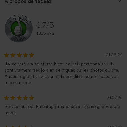
A propos de tadaaz
Enveloppe papier kraft
Enveloppe rectangulaire
argent
4.7
/
5
4863 avis
01.08.26
J'ai acheté 1valise et une boîte en bois personnalisés, ils
sont vraiment très jolis et identiques sur les photos du site.
Aucun regret. La livraison et le conditionnement super. Je
Enveloppe mariage
Enveloppe couleur bleu nuit
recommande
terracotta
31.07.26
Service au top. Emballage impeccable, très soigné Encore
merci