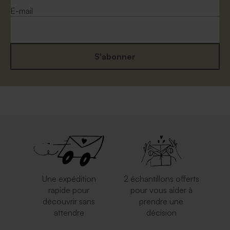
E-mail
S'abonner
Enveloppe mariage
Enveloppe crème rectangle
eucalyptus
Une expédition
2 échantillons offerts
rapide pour
pour vous aider à
découvrir sans
prendre une
attendre
décision
Enveloppe rouge
Jolie enveloppe rose nude