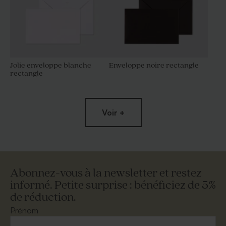
Jolie enveloppe blanche
Enveloppe noire rectangle
rectangle
Voir +
Abonnez-vous à la newsletter et restez
informé. Petite surprise : bénéficiez de 5%
de réduction.
Magnifique enveloppe dorée
Enveloppe mariage
mouchetée papier naturel
Prénom