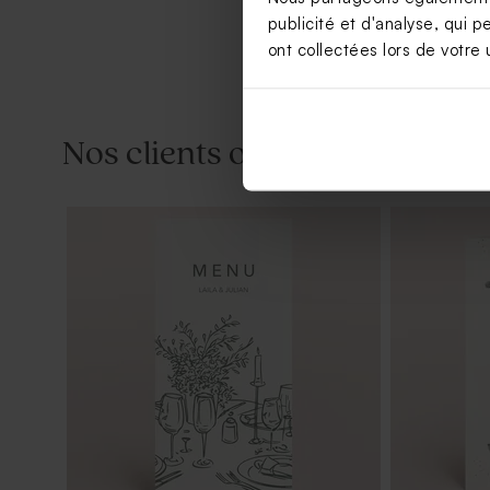
publicité et d'analyse, qui p
ont collectées lors de votre u
Nos clients ont aussi aimé...
Bougie en verre mariage et liège
Porte clé i