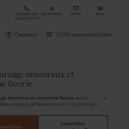
Contactez-nous
Se connecter
Favoris
Panier
03 20 23 49 77
Cadeaux
100% personnalisable
riage amoureux et
e fleurie
ge amoureux et couronne fleurie
sera la
able parfaite pour faire découvrir à vos proches les
 que vous leur avez réservés. Ce modèle délicat aux
endances conviendra parfaitement pour un mariage
mantique. Grâce à notre outil de personnalisation,
Échantillon
sonnaliser