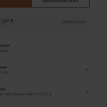
jouter les différents mets qui seront servis dans
personnalisé offert
couleur de votre choix. Il ne manque que vos
devant et voilà votre menu mariage prêt à orner
fête. Pour une totale harmonie, n'hésitez pas à
1,69 €
e
marque places mariage dans le même thème.
Afficher les prix
T.C.)
ntant
pièce
mat
 17 cm
ier
er mat à légère texture | 300 g