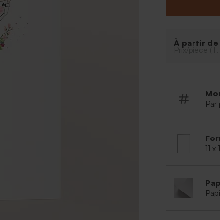
vous pourrez y a
les polices et 
prénoms sur le 
votre table de 
À partir d
commander les 
Prix/pièce (T.
Mo
Par 
For
11 x
Pap
Papi