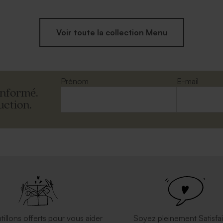
Voir toute la collection Menu
Prénom
E-mail
informé.
uction.
tillons offerts pour vous aider
Soyez pleinement Satisfai