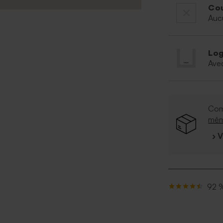
Cou
Auc
Log
Ave
Com
mê
› 
92 %