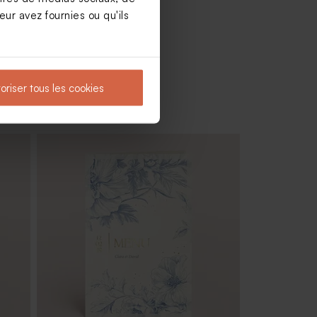
ur avez fournies ou qu'ils
oriser tous les cookies
cle
Fiole en verre mariage