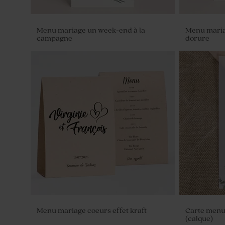
Menu mariage un week-end à la
Menu mariag
campagne
dorure
Fleurs séchées mariage - Lagurus
Tube à bull
blanc
Menu mariage coeurs effet kraft
Carte menu
(calque)