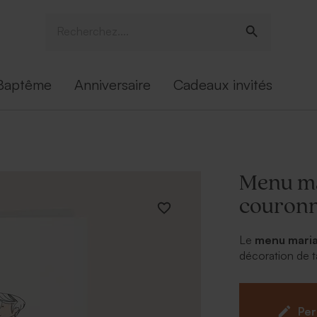
Baptême
Anniversaire
Cadeaux invités
Menu ma
couronn
Le
menu maria
décoration de t
délicieux plats
illustrations t
champêtre et ro
Per