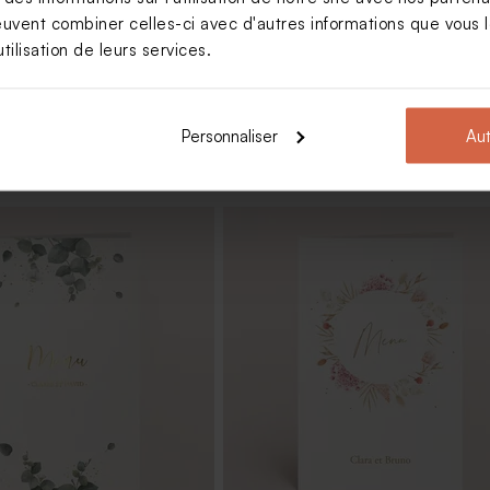
euvent combiner celles-ci avec d'autres informations que vous le
tilisation de leurs services.
Personnaliser
Aut
nvités mariage en macramé
Pot en verre strié mariage couver
en bois gravé