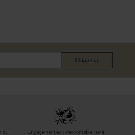
S'abonner
t ou
Engagement éco-responsable : une