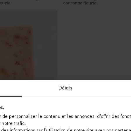
eurie
couronne fleurie
Détails
anal mariage senteur Fleur
es.
de personnaliser le contenu et les annonces, d'offrir des foncti
notre trafic.
s informations sur l'utilisation de notre site avec nos parten
Voir +