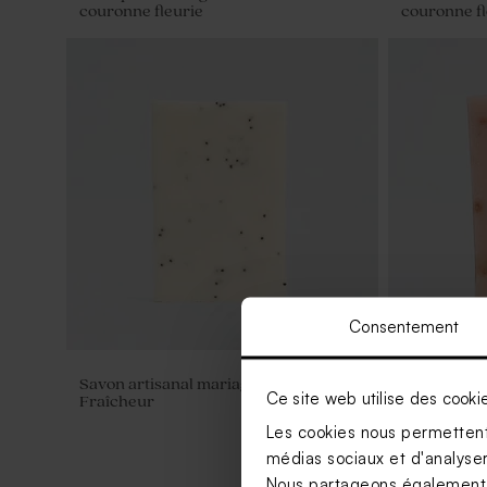
couronne fleurie
couronne fl
Consentement
Savon artisanal mariage senteur
Savon artis
Ce site web utilise des cooki
Fraîcheur
Hibiscus
Les cookies nous permettent 
médias sociaux et d'analyser 
Nous partageons également de