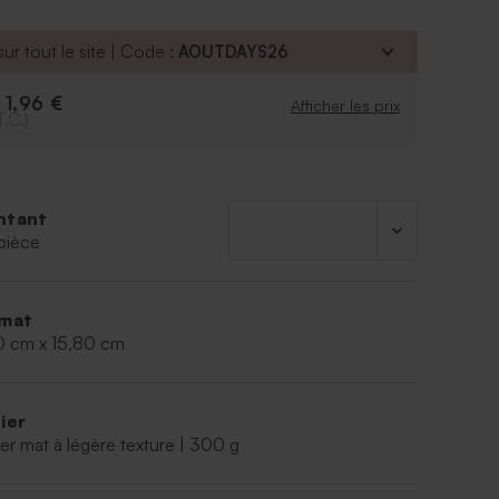
voiler les délicieux mets que vous offrirez à vos
ur tout le site | Code :
AOUTDAYS26
1,96 €
e
Afficher les prix
T.C.)
ntant
pièce
mat
50 cm x 15,80 cm
ier
er mat à légère texture | 300 g