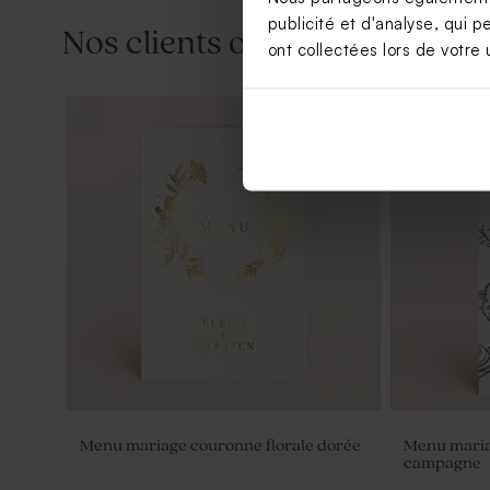
publicité et d'analyse, qui p
Nos clients ont aussi aimé...
ont collectées lors de votre u
Pot en verre strié mariage couvercle
Fiole en ve
en bois gravé
Menu mariage couronne florale dorée
Menu maria
campagne