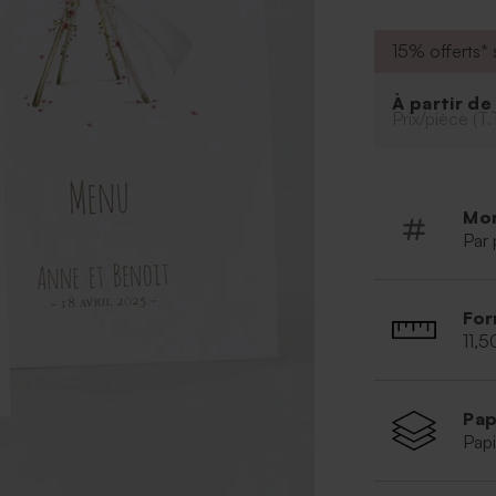
permettra de dé
proches.
15% offerts* s
À partir d
Prix/pièce (T.
Mo
Par 
For
11,
Pap
Papi