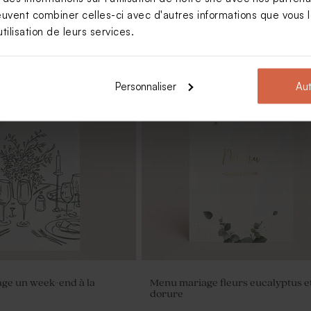
euvent combiner celles-ci avec d'autres informations que vous le
tilisation de leurs services.
Personnaliser
Aut
rre mariage
Fleurs séchées mariage - Lagurus
blanc
ge un week-end à la
Menu mariage fleurs eucalyptus e
dorure