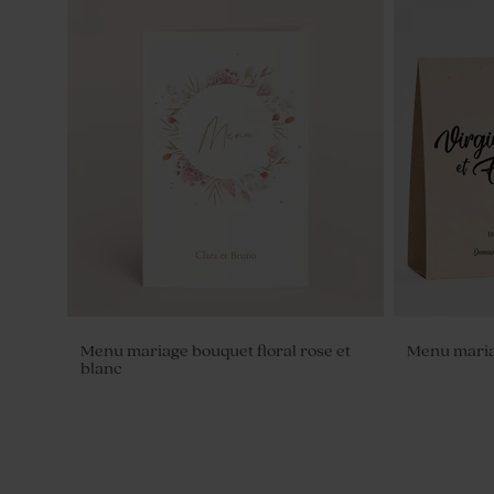
Contenant à dragées transparent rond
Nougat maria
mariage
ex)
Menu mariage bouquet floral rose et
Menu mariag
blanc