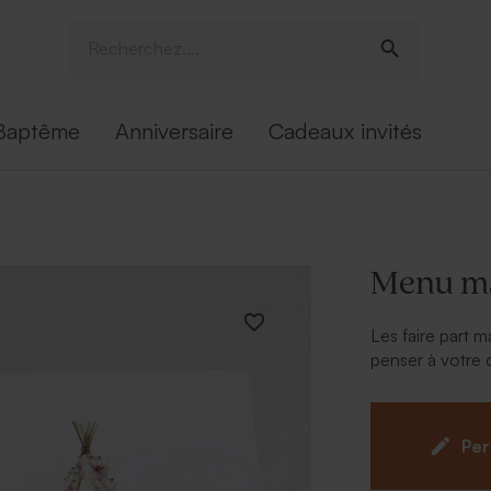
Baptême
Anniversaire
Cadeaux invités
Menu mar
Les faire part 
penser à votre 
ambiance romant
célébrer votre 
sera parfait. O
Per
vous permettra
table de fête. 