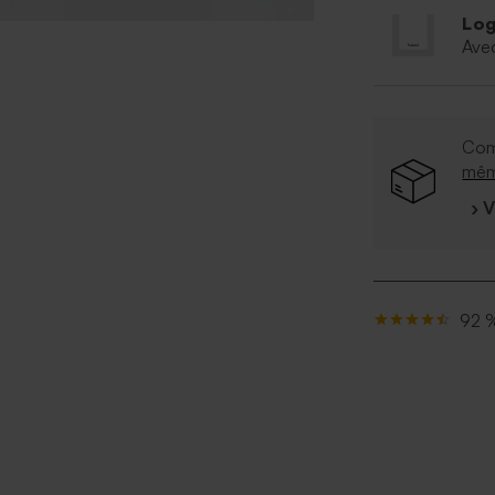
Log
Ave
Com
mê
› 
92 %