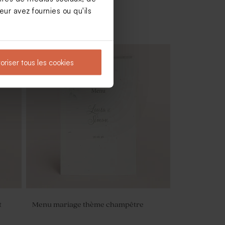
ur avez fournies ou qu'ils
oriser tous les cookies
Vaporisateur parfum en verre vide
mariage
t
Menu mariage thème champêtre