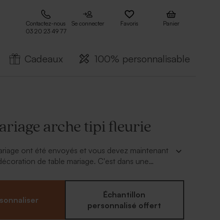
Contactez-nous
Se connecter
Favoris
Panier
03 20 23 49 77
Cadeaux
100% personnalisable
iage arche tipi fleurie
mariage ont été envoyés et vous devez maintenant
décoration de table mariage. C'est dans une
ique que vous accueillerez vos famille et amis à
union. Alors ce
menu mariage arche tipi fleurie
n aime tout particulièrement son format chevalet qui
Échantillon
sonnaliser
 de poser votre menu avec élégance sur votre
personnalisé offert
Un côté pour vos prénoms et un verso qui vous