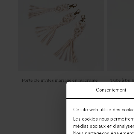
Porte clé invités mariage en macramé
Tube à bull
Consentement
Ce site web utilise des cooki
Les cookies nous permettent 
médias sociaux et d'analyser 
Nous partageons également de