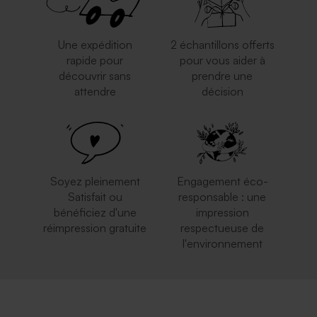
Une expédition
2 échantillons offerts
rapide pour
pour vous aider à
découvrir sans
prendre une
attendre
décision
Enveloppe blanche
Enveloppe carrée dorée
autocollante
Soyez pleinement
Engagement éco-
Satisfait ou
responsable : une
bénéficiez d'une
impression
réimpression gratuite
respectueuse de
l'environnement
Enveloppe crème carrément
Enveloppe mariage bleu nuit
classe