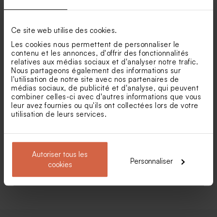
originale, ruban et
(et fleurs séchées*) - Melle
Fleurs séchées mariage -
Fiole en verre mariage
photomaton (et fleurs
Papeterie
Botao branco blanc
séchées*)
Ce site web utilise des cookies.
Les cookies nous permettent de personnaliser le
contenu et les annonces, d'offrir des fonctionnalités
relatives aux médias sociaux et d'analyser notre trafic.
Nous partageons également des informations sur
l'utilisation de notre site avec nos partenaires de
médias sociaux, de publicité et d'analyse, qui peuvent
combiner celles-ci avec d'autres informations que vous
leur avez fournies ou qu'ils ont collectées lors de votre
utilisation de leurs services.
Faire part mariage chic avec
Faire part pochette Oui pour
carton d'invitation
la vie (et fleurs séchées*)
Autoriser tous les
Personnaliser
cookies
Voir toute la collection Faire-part mariage