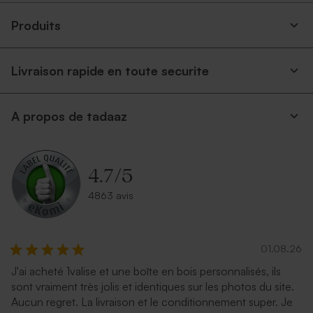
Produits
Livraison rapide en toute securite
A propos de tadaaz
Enveloppe carrée noire
Enveloppe carrée argent
4.7
/
5
4863 avis
01.08.26
J'ai acheté 1valise et une boîte en bois personnalisés, ils
sont vraiment très jolis et identiques sur les photos du site.
Carrément rouge
Enveloppe recyclée mariage
Aucun regret. La livraison et le conditionnement super. Je
carrée