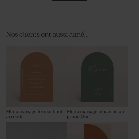
Nos clients ont aussi aimé...
Tube à bulles mariage rose
Dragées mariage nude 1 kg (±
240 ex)
Menu mariage format haut
Menu mariage moderne un
arrondi
grand Oui
Savon artisanal mariage
Savon artisanal rond
rose clair - gravure prénoms
mariage - fleurs hibiscus
- hibiscus