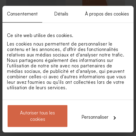
Consentement
Détails
À propos des cookies
Ce site web utilise des cookies.
Les cookies nous permettent de personnaliser le
Menu mariage en plexiglas
Carte menu mariage
contenu et les annonces, d'offrir des fonctionnalités
terracotta graphique
relatives aux médias sociaux et d'analyser notre trafic.
Nous partageons également des informations sur
Sucette mariage fleurs
Crayon en bois mariage et
l'utilisation de notre site avec nos partenaires de
séchées
son ruban en velours rose
médias sociaux, de publicité et d'analyse, qui peuvent
combiner celles-ci avec d'autres informations que vous
leur avez fournies ou qu'ils ont collectées lors de votre
utilisation de leurs services.
Autoriser tous les
Personnaliser
cookies
Menu mariage Oui pour la
Menu mariage Melle
vie
Papeterie