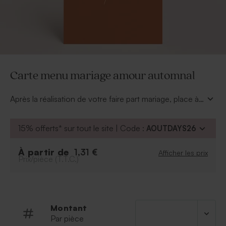
Carte menu mariage amour automnal
Après la réalisation de votre faire part mariage, place à
la création de votre carte menu mariage amour
automnal. Le romantisme sera présent jusqu'à votre
15% offerts* sur tout le site | Code :
AOUTDAYS26
menu, pour le plus grand plaisir de vos invités. Rendez-
vous dans l'outil de personnalisation pour ajouter les
À partir de
1,31 €
Afficher les prix
mets et vins de la soirée sur votre création. Choisissez
Prix/pièce (T.T.C.)
la police d'écriture ainsi que la couleur du texte et
insérez des symboles parmi notre sélection. La mise en
page sera le fruit de votre créativité, vous pourrez en
être fier. Vos tables laisseront apparaître tout l'amour
Montant
qui règne dans cette journée.
Par pièce